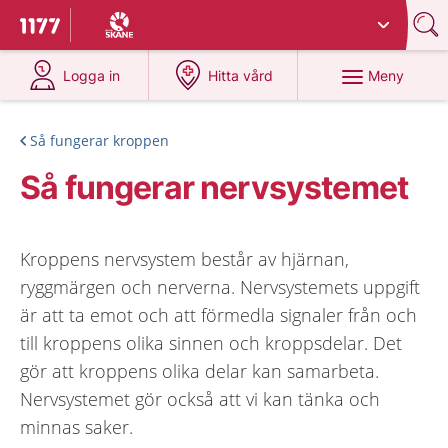
Du har valt region
Skåne
.
Till startsidan för 1177
på 1177.se
på 1177.se
Meny
Logga in
Hitta vård
Så fungerar kroppen
Så fungerar nervsystemet
Kroppens nervsystem består av hjärnan,
ryggmärgen och nerverna. Nervsystemets uppgift
är att ta emot och att förmedla signaler från och
till kroppens olika sinnen och kroppsdelar. Det
gör att kroppens olika delar kan samarbeta.
Nervsystemet gör också att vi kan tänka och
minnas saker.