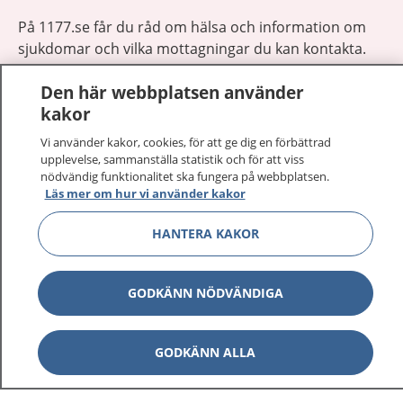
På 1177.se får du råd om hälsa och information om
sjukdomar och vilka mottagningar du kan kontakta.
Logga in för att läsa din journal och göra dina
Den här webbplatsen använder
vårdärenden. Ring telefonnummer 1177 för
kakor
sjukvårdsrådgivning dygnet runt.
1177 ger dig råd när du vill må bättre.
Vi använder kakor, cookies, för att ge dig en förbättrad
upplevelse, sammanställa statistik och för att viss
nödvändig funktionalitet ska fungera på webbplatsen.
Läs mer om hur vi använder kakor
HANTERA KAKOR
Visa inn
1177 på flera språk
GODKÄNN NÖDVÄNDIGA
Visa inn
Om 1177
Visa inn
GODKÄNN ALLA
Kontakt