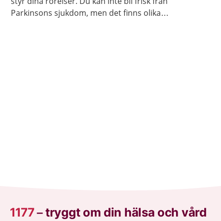
styr dina rörelser. Du kan inte bli frisk från
Parkinsons sjukdom, men det finns olika
behandlingar och läkemedel som kan minska
besvären.
1177
–
tryggt om din hälsa och vård