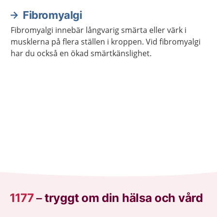
Sjukdomen läker vanligen av sig själv med tiden.
Fibromyalgi
Fibromyalgi innebär långvarig smärta eller värk i
musklerna på flera ställen i kroppen. Vid fibromyalgi
har du också en ökad smärtkänslighet.
1177
–
tryggt om din hälsa och vård