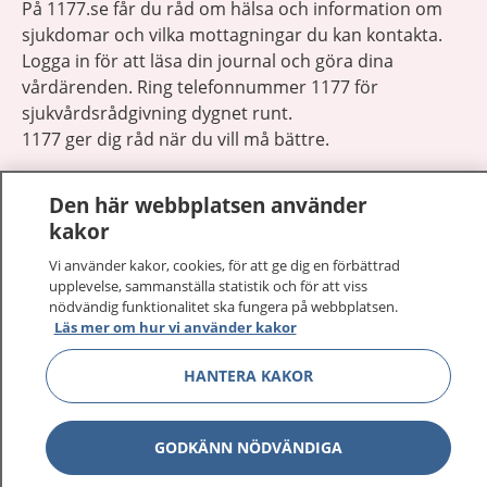
På 1177.se får du råd om hälsa och information om
sjukdomar och vilka mottagningar du kan kontakta.
Logga in för att läsa din journal och göra dina
vårdärenden. Ring telefonnummer 1177 för
sjukvårdsrådgivning dygnet runt.
1177 ger dig råd när du vill må bättre.
Den här webbplatsen använder
kakor
Vi använder kakor, cookies, för att ge dig en förbättrad
Visa inn
1177 på flera språk
upplevelse, sammanställa statistik och för att viss
nödvändig funktionalitet ska fungera på webbplatsen.
Läs mer om hur vi använder kakor
Visa inn
Om 1177
HANTERA KAKOR
Visa inn
Kontakt
GODKÄNN NÖDVÄNDIGA
Behandling av personuppgifter