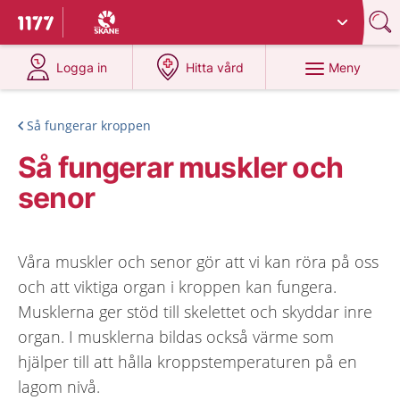
Du har valt region
Skåne
.
Till startsidan för 1177
på 1177.se
på 1177.se
Meny
Logga in
Hitta vård
Så fungerar kroppen
Så fungerar muskler och
senor
Våra muskler och senor gör att vi kan röra på oss
och att viktiga organ i kroppen kan fungera.
Musklerna ger stöd till skelettet och skyddar inre
organ. I musklerna bildas också värme som
hjälper till att hålla kroppstemperaturen på en
lagom nivå.