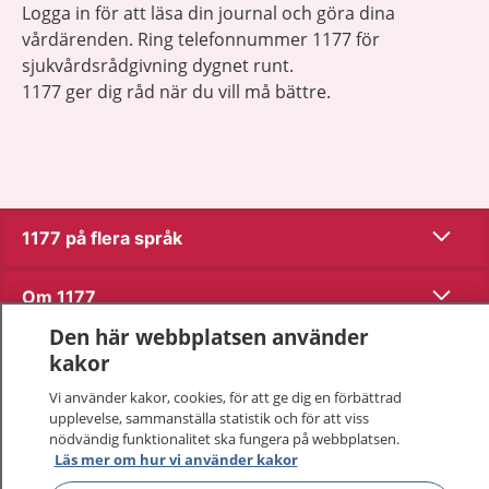
Logga in för att läsa din journal och göra dina
vårdärenden. Ring telefonnummer 1177 för
sjukvårdsrådgivning dygnet runt.
1177 ger dig råd när du vill må bättre.
Visa inn
1177 på flera språk
Visa inn
Om 1177
Den här webbplatsen använder
Visa inn
Kontakt
kakor
Vi använder kakor, cookies, för att ge dig en förbättrad
upplevelse, sammanställa statistik och för att viss
Behandling av personuppgifter
nödvändig funktionalitet ska fungera på webbplatsen.
Läs mer om hur vi använder kakor