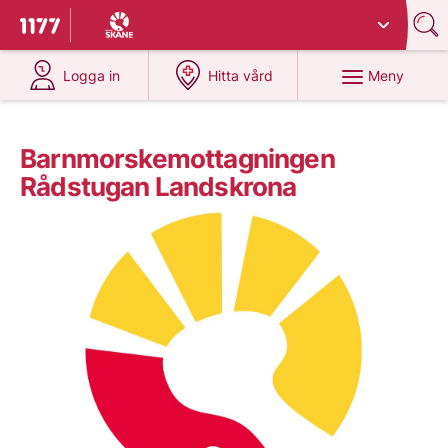
Du har valt region
Skåne
.
Till startsidan för 1177
på 1177.se
på 1177.se
Meny
Logga in
Hitta vård
Barnmorskemottagningen
Rådstugan Landskrona