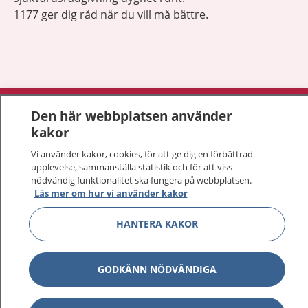
1177 ger dig råd när du vill må bättre.
Visa inn
1177 på flera språk
Den här webbplatsen använder
kakor
Visa inn
Om 1177
Vi använder kakor, cookies, för att ge dig en förbättrad
upplevelse, sammanställa statistik och för att viss
Visa inn
nödvändig funktionalitet ska fungera på webbplatsen.
Kontakt
Läs mer om hur vi använder kakor
HANTERA KAKOR
Behandling av personuppgifter
Hantering av kakor
GODKÄNN NÖDVÄNDIGA
Inställningar för kakor