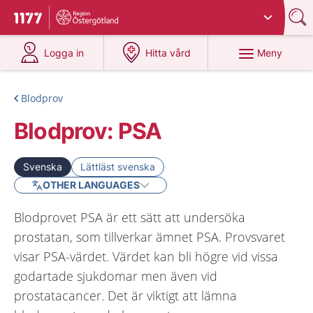
Du har valt region
Östergötland
.
Till startsidan för 1177
på 1177.se
på 1177.se
Meny
Logga in
Hitta vård
Blodprov
Blodprov: PSA
Svenska
Lättläst svenska
OTHER LANGUAGES
Blodprovet PSA är ett sätt att undersöka
prostatan, som tillverkar ämnet PSA. Provsvaret
visar PSA-värdet. Värdet kan bli högre vid vissa
godartade sjukdomar men även vid
prostatacancer. Det är viktigt att lämna