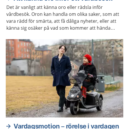
Det är vanligt att känna oro eller rädsla inför
vårdbesök. Oron kan handla om olika saker, som att
vara rädd för smärta, att få dåliga nyheter, eller att
känna sig osäker på vad som kommer att hända
under besöket. Kanske har du negativa upplevelser
från tidigare vårdbesök som gör dig orolig.
Vardagsmotion – rörelse i vardagen