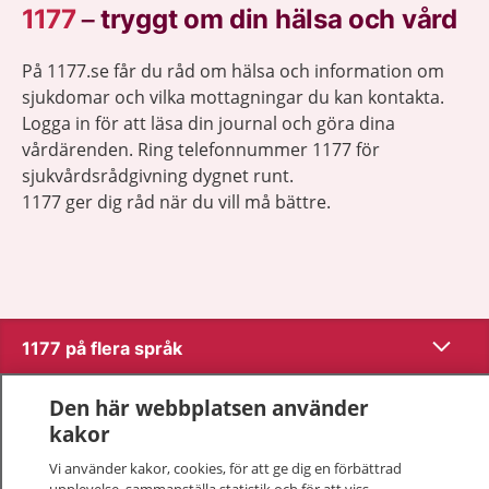
1177
–
tryggt om din hälsa och vård
På 1177.se får du råd om hälsa och information om
sjukdomar och vilka mottagningar du kan kontakta.
Logga in för att läsa din journal och göra dina
vårdärenden. Ring telefonnummer 1177 för
sjukvårdsrådgivning dygnet runt.
1177 ger dig råd när du vill må bättre.
Visa inn
1177 på flera språk
Visa inn
Den här webbplatsen använder
Om 1177
kakor
Visa inn
Kontakt
Vi använder kakor, cookies, för att ge dig en förbättrad