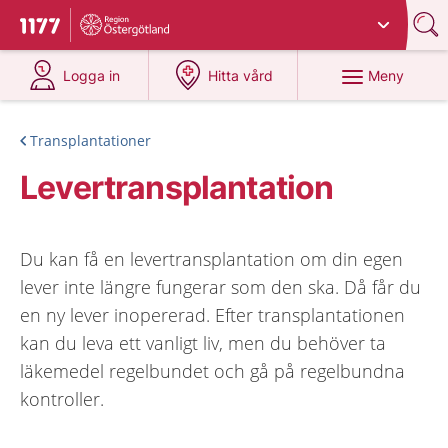
Du har valt region
Östergötland
.
Till startsidan för 1177
på 1177.se
på 1177.se
Meny
Logga in
Hitta vård
Transplantationer
Levertransplantation
Du kan få en levertransplantation om din egen
lever inte längre fungerar som den ska. Då får du
en ny lever inopererad. Efter transplantationen
kan du leva ett vanligt liv, men du behöver ta
läkemedel regelbundet och gå på regelbundna
kontroller.