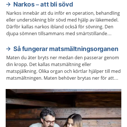
Narkos – att bli sövd
Aktuella artiklar
Narkos innebär att du inför en operation, behandling
eller undersökning blir sövd med hjälp av läkemedel.
Därför kallas narkos ibland också för sövning. Den
djupa sömnen tillsammans med smärtstillande
läkemedel gör att du slipper känna något och ta del
av det som händer.
Så fungerar matsmältningsorganen
Maten du äter bryts ner medan den passerar genom
din kropp. Det kallas matsmältning eller
matspjälkning. Olika organ och körtlar hjälper till med
matsmältningen. Maten behöver brytas ner för att
kroppen ska kunna ta upp näringen som maten
innehåller.