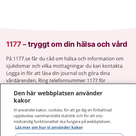
1177
–
tryggt om din hälsa och vård
På 1177.se får du råd om hälsa och information om
sjukdomar och vilka mottagningar du kan kontakta.
Logga in för att läsa din journal och göra dina
vårdärenden. Ring telefonnummer 1177 för
sjukvårdsrådgivning dygnet runt.
Den här webbplatsen använder
1177 ger dig råd när du vill må bättre.
kakor
Vi använder kakor, cookies, för att ge dig en förbättrad
upplevelse, sammanställa statistik och för att viss
nödvändig funktionalitet ska fungera på webbplatsen.
Läs mer om hur vi använder kakor
Visa inn
1177 på flera språk