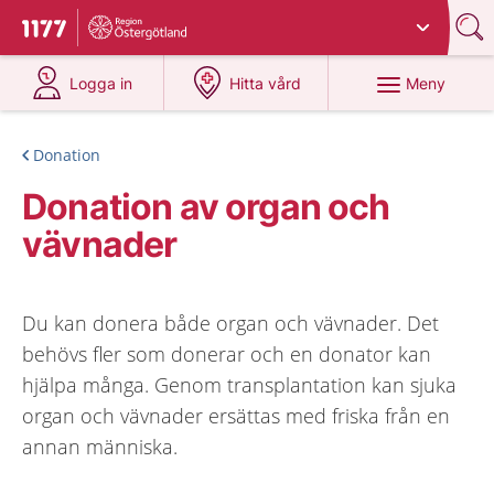
Du har valt region
Östergötland
.
Till startsidan för 1177
på 1177.se
på 1177.se
Meny
Logga in
Hitta vård
Donation
Donation av organ och
vävnader
Du kan donera både organ och vävnader. Det
behövs fler som donerar och en donator kan
hjälpa många. Genom transplantation kan sjuka
organ och vävnader ersättas med friska från en
annan människa.