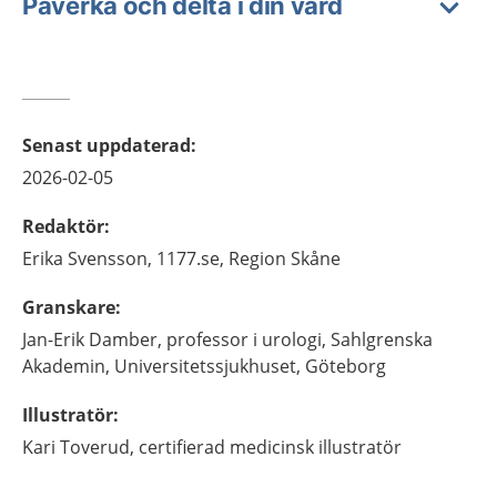
Påverka och delta i din vård
Senast uppdaterad
:
2026-02-05
Redaktör
:
Erika
Svensson,
1177.se, Region Skåne
Granskare
:
Jan-Erik
Damber,
professor i urologi,
Sahlgrenska
Akademin, Universitetssjukhuset,
Göteborg
Illustratör
:
Kari
Toverud,
certifierad medicinsk illustratör