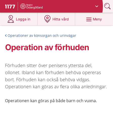
Du har valt region
Östergötland
.
Till startsidan för 1177
på 1177.se
på 1177.se
Meny
Logga in
Hitta vård
Operationer av könsorgan och urinvägar
Operation av förhuden
Förhuden sitter över penisens yttersta del,
ollonet. Ibland kan förhuden behöva opereras
bort. Förhuden kan också behöva vidgas.
Operationen kan göras av flera olika anledningar.
Operationen kan göras på både barn och vuxna.