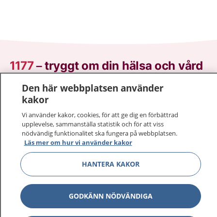
1177
–
tryggt om din hälsa och vård
Den här webbplatsen använder
På 1177.se får du råd om hälsa och information om
kakor
sjukdomar och vilka mottagningar du kan kontakta.
Logga in för att läsa din journal och göra dina
Vi använder kakor, cookies, för att ge dig en förbättrad
vårdärenden. Ring telefonnummer 1177 för
upplevelse, sammanställa statistik och för att viss
nödvändig funktionalitet ska fungera på webbplatsen.
sjukvårdsrådgivning dygnet runt.
Läs mer om hur vi använder kakor
1177 ger dig råd när du vill må bättre.
HANTERA KAKOR
GODKÄNN NÖDVÄNDIGA
Visa inn
1177 på flera språk