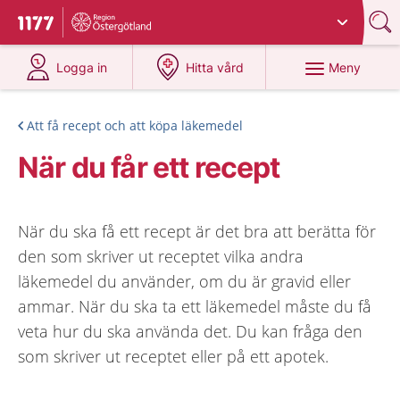
Du har valt region
Östergötland
.
Till startsidan för 1177
på 1177.se
på 1177.se
Meny
Logga in
Hitta vård
Att få recept och att köpa läkemedel
När du får ett recept
När du ska få ett recept är det bra att berätta för
den som skriver ut receptet vilka andra
läkemedel du använder, om du är gravid eller
ammar. När du ska ta ett läkemedel måste du få
veta hur du ska använda det. Du kan fråga den
som skriver ut receptet eller på ett apotek.