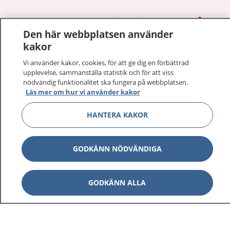
1177
–
tryggt om din hälsa och vård
Den här webbplatsen använder
kakor
På 1177.se får du råd om hälsa och information om
sjukdomar och vilka mottagningar du kan kontakta.
Vi använder kakor, cookies, för att ge dig en förbättrad
Logga in för att läsa din journal och göra dina
upplevelse, sammanställa statistik och för att viss
nödvändig funktionalitet ska fungera på webbplatsen.
vårdärenden. Ring telefonnummer 1177 för
Läs mer om hur vi använder kakor
sjukvårdsrådgivning dygnet runt.
1177 ger dig råd när du vill må bättre.
HANTERA KAKOR
GODKÄNN NÖDVÄNDIGA
Visa inn
1177 på flera språk
GODKÄNN ALLA
Visa inn
Om 1177
Visa inn