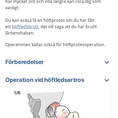
har mycket ont och inte längre kan röra dig som
vanligt.
Du kan också få en höftprotes om du har
fått
ett
höftledsbrott
, det vill säga att du har brutit
lårbenshalsen.
Operationen kallas också för höftprotesoperation.
Förberedelser
Operation vid höftledsartros
Bild
1
Bild
1
1
/
6
Visa föregående bild
Visa n