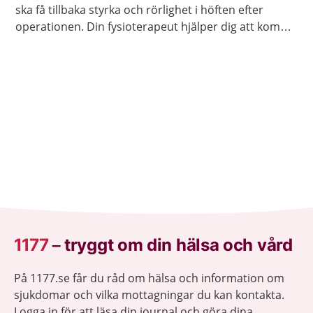
ska få tillbaka styrka och rörlighet i höften efter
operationen. Din fysioterapeut hjälper dig att komma
igång med övningarna och berättar vilka övningar
som gäller för dig.
1177
–
tryggt om din hälsa och vård
På 1177.se får du råd om hälsa och information om
sjukdomar och vilka mottagningar du kan kontakta.
Logga in för att läsa din journal och göra dina