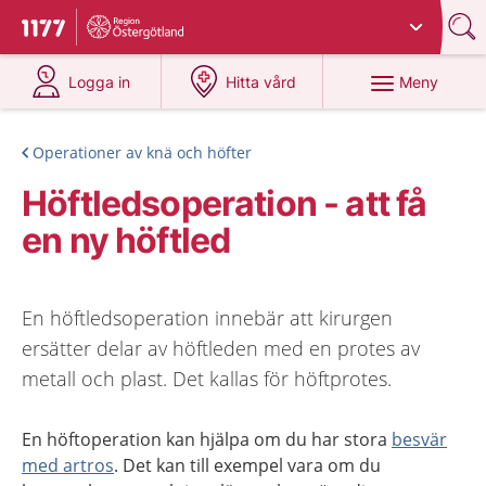
Du har valt region
Östergötland
.
Till startsidan för 1177
på 1177.se
på 1177.se
Meny
Logga in
Hitta vård
Operationer av knä och höfter
Höftledsoperation - att få
en ny höftled
En höftledsoperation innebär att kirurgen
ersätter delar av höftleden med en protes av
metall och plast. Det kallas för höftprotes.
En höftoperation kan hjälpa om du har stora
besvär
med artros
. Det kan till exempel vara om du