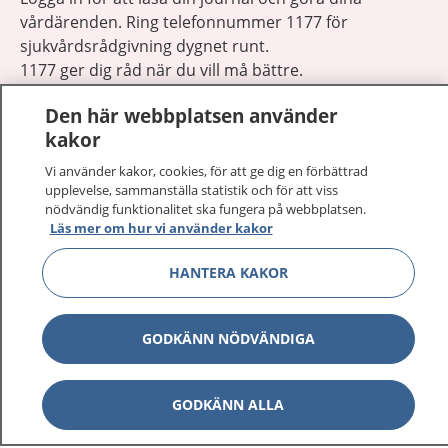
vårdärenden. Ring telefonnummer 1177 för
sjukvårdsrådgivning dygnet runt.
1177 ger dig råd när du vill må bättre.
Den här webbplatsen använder
kakor
Vi använder kakor, cookies, för att ge dig en förbättrad
upplevelse, sammanställa statistik och för att viss
Visa inn
1177 på flera språk
nödvändig funktionalitet ska fungera på webbplatsen.
Läs mer om hur vi använder kakor
Visa inn
Om 1177
HANTERA KAKOR
Visa inn
Kontakt
GODKÄNN NÖDVÄNDIGA
Behandling av personuppgifter
GODKÄNN ALLA
Hantering av kakor