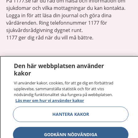
På 1177.se får du råd om hälsa och information om
sjukdomar och vilka mottagningar du kan kontakta.
Logga in för att läsa din journal och göra dina
vårdärenden. Ring telefonnummer 1177 för
sjukvårdsrådgivning dygnet runt.
1177 ger dig råd när du vill må bättre.
Den här webbplatsen använder
kakor
Visa inn
1177 på flera språk
Vi använder kakor, cookies, för att ge dig en förbättrad
upplevelse, sammanställa statistik och för att viss
Visa inn
nödvändig funktionalitet ska fungera på webbplatsen.
Om 1177
Läs mer om hur vi använder kakor
Visa inn
Kontakt
HANTERA KAKOR
Behandling av personuppgifter
GODKÄNN NÖDVÄNDIGA