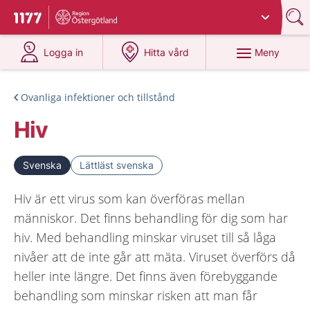
Du har valt region
Östergötland
.
Till startsidan för 1177
på 1177.se
på 1177.se
Meny
Logga in
Hitta vård
Ovanliga infektioner och tillstånd
Hiv
Svenska
Lättläst svenska
Hiv är ett virus som kan överföras mellan
människor. Det finns behandling för dig som har
hiv. Med behandling minskar viruset till så låga
nivåer att de inte går att mäta. Viruset överförs då
heller inte längre. Det finns även förebyggande
behandling som minskar risken att man får