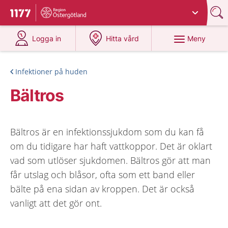
Du har valt region
Östergötland
.
Till startsidan för 1177
på 1177.se
på 1177.se
Meny
Logga in
Hitta vård
Infektioner på huden
Bältros
Bältros är en infektionssjukdom som du kan få
om du tidigare har haft vattkoppor. Det är oklart
vad som utlöser sjukdomen. Bältros gör att man
får utslag och blåsor, ofta som ett band eller
bälte på ena sidan av kroppen. Det är också
vanligt att det gör ont.