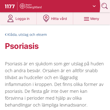
Du har valt region
Östergötland
.
Till startsidan för 1177
på 1177.se
på 1177.se
Meny
Logga in
Hitta vård
Klåda, utslag och eksem
Psoriasis
Psoriasis är en sjukdom som ger utslag på huden
och andra besvär. Orsaken är en alltför snabb
tillväxt av hudceller och en låggradig
inflammation i kroppen. Det finns olika former av
psoriasis. De flesta går inte över men kan
försvinna i perioder med hjälp av olika
behandlingar och lämpliga levnadsvanor.