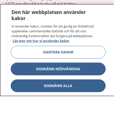
1177 ger dig råd när du vill må bättre.
Den här webbplatsen använder
kakor
Vi använder kakor, cookies, för att ge dig en förbättrad
upplevelse, sammanställa statistik och för att viss
Visa inn
nödvändig funktionalitet ska fungera på webbplatsen.
1177 på flera språk
Läs mer om hur vi använder kakor
Visa inn
Om 1177
HANTERA KAKOR
Visa inn
Kontakt
GODKÄNN NÖDVÄNDIGA
Behandling av personuppgifter
GODKÄNN ALLA
Hantering av kakor
Inställningar för kakor