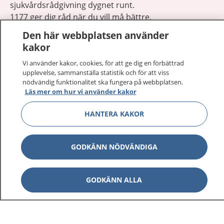
sjukvårdsrådgivning dygnet runt.
1177 ger dig råd när du vill må bättre.
Den här webbplatsen använder
kakor
Vi använder kakor, cookies, för att ge dig en förbättrad
upplevelse, sammanställa statistik och för att viss
Visa inn
nödvändig funktionalitet ska fungera på webbplatsen.
1177 på flera språk
Läs mer om hur vi använder kakor
Visa inn
Om 1177
HANTERA KAKOR
Visa inn
Kontakt
GODKÄNN NÖDVÄNDIGA
Behandling av personuppgifter
GODKÄNN ALLA
Hantering av kakor