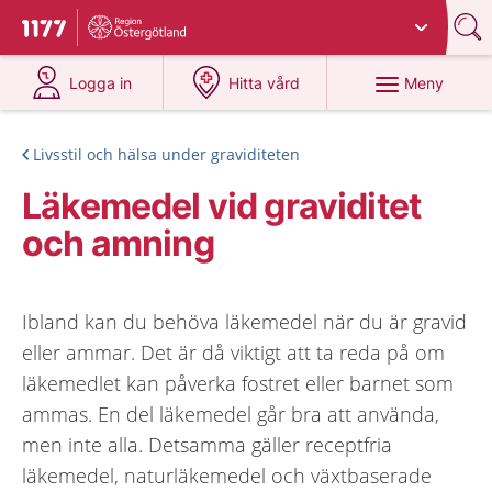
Du har valt region
Östergötland
.
Till startsidan för 1177
på 1177.se
på 1177.se
Meny
Logga in
Hitta vård
Livsstil och hälsa under graviditeten
Läkemedel vid graviditet
och amning
Ibland kan du behöva läkemedel när du är gravid
eller ammar. Det är då viktigt att ta reda på om
läkemedlet kan påverka fostret eller barnet som
ammas. En del läkemedel går bra att använda,
men inte alla. Detsamma gäller receptfria
läkemedel, naturläkemedel och växtbaserade