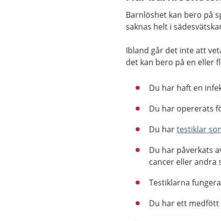
Barnlöshet kan bero på sp
saknas helt i sädesvätska
Ibland går det inte att ve
det kan bero på en eller f
Du har haft en infek
Du har opererats f
Du har
testiklar s
Du har påverkats 
cancer eller andra
Testiklarna funger
Du har ett medfött 