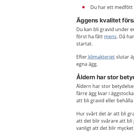
Du har ett medfött 
Äggens kvalitet för
Du kan bli gravid under en
först ha fått
mens
. Då ha
startat.
Efter
klimakteriet
slutar ä
egna ägg.
Åldern har stor bety
Åldern har stor betydelse 
färre ägg kvar i äggstock
att bli gravid eller behålla
Hur svårt det är att bli gr
att det blir svårare att bl
vanligt att det blir mycket