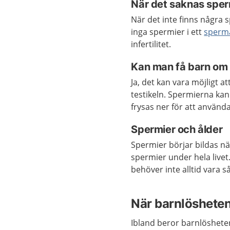
När det saknas sper
När det inte finns några 
inga spermier i ett
sperm
infertilitet.
Kan man få barn om 
Ja, det kan vara möjligt at
testikeln. Spermierna kan
frysas ner för att använd
Spermier och ålder
Spermier börjar bildas n
spermier under hela livet
behöver inte alltid vara så
När barnlösheten
Ibland beror barnlöshete