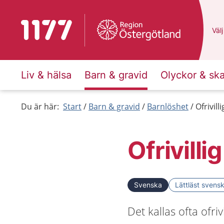
Till startsidan för 1177
Du 
Välj
Liv & hälsa
Barn & gravid
Olyckor & sk
Du är här:
Start
Barn & gravid
Barnlöshet
Ofrivill
Ofrivilli
Svenska
Lättläst svens
Det kallas ofta ofri