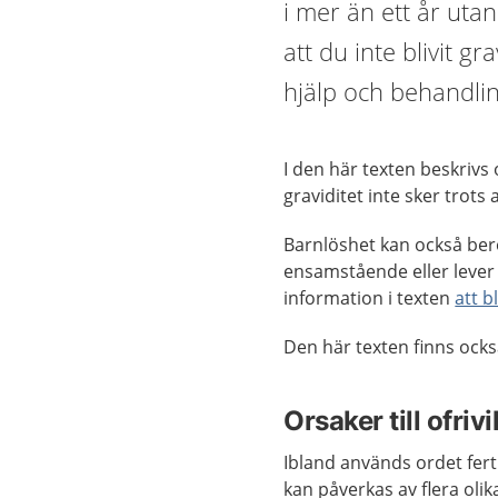
i mer än ett år utan 
att du inte blivit gr
hjälp och behandli
I den här texten beskrivs
graviditet inte sker trots 
Barnlöshet kan också bero
ensamstående eller lever 
information i texten
att 
Den här texten finns ock
Orsaker till ofriv
Ibland används ordet ferti
kan påverkas av flera olik