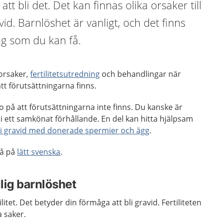
att bli det. Det kan finnas olika orsaker till
avid. Barnlöshet är vanligt, och det finns
ng som du kan få.
 orsaker,
fertilitetsutredning
och behandlingar när
att förutsättningarna finns.
 på att förutsättningarna inte finns. Du kanske är
i ett samkönat förhållande. En del kan hitta hjälpsam
bli gravid med donerade spermier och ägg
.
så på
lätt svenska
.
illig barnlöshet
litet. Det betyder din förmåga att bli gravid. Fertiliteten
a saker.