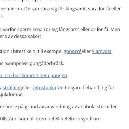
ermierna. De kan röra sig för långsamt, vara för få eller
n.
ta varför spermierna rör sig långsamt eller är för få. Men
lera av dessa saker:
tion i bitestikeln, till exempel
gonorré
eller
klamydia
.
ör exempelvis pungåderbråck.
om inte har kommit ner i pungen
.
av
strålning
eller
cytostatika
vid tidigare behandling för
 sjukdomar.
ar sämre på grund av användning av anabola steroider
tillstånd som till exempel Klinefelters syndrom.