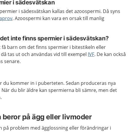
mier i sädesvätskan
spermier i sädesvätskan kallas det azoospermi. Då syns
aprov
. Azoospermi kan vara en orsak till manlig
det inte finns spermier i sädesvätskan?
t få barn om det finns spermier i bitestikeln eller
 då tas ut och användas vid till exempel
IVF
. De kan också
as senare.
är du kommer in i puberteten. Sedan produceras nya
. När du blir äldre kan spermierna bli sämre, men det
.
 beror på ägg eller livmoder
n på problem med ägglossning eller förändringar i