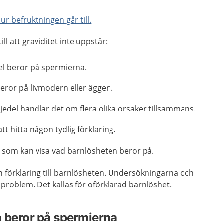
r befruktningen går till.
ll att graviditet inte uppstår:
el beror på spermierna.
beror på livmodern eller äggen.
jedel handlar det om flera olika orsaker tillsammans.
att hitta någon tydlig förklaring.
 som kan visa vad barnlösheten beror på.
en förklaring till barnlösheten. Undersökningarna och
 problem. Det kallas för oförklarad barnlöshet.
 beror på spermierna