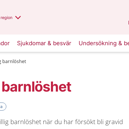
har valt region
en annan
region
Östergötland
.
ador
Sjukdomar & besvär
Undersökning & b
ig barnlöshet
g barnlöshet
ka
villig barnlöshet när du har försökt bli gravid