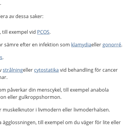
.
lera av dessa saker:
 till exempel vid
PCOS
.
r sämre efter en infektion som
klamydia
eller
gonorré
.
s
.
av
strålning
eller
cytostatika
vid behandling för cancer
mar.
om påverkar din menscykel, till exempel anabola
eron eller gulkroppshormon.
r muskelknutor i livmodern eller livmoderhalsen.
a ägglossningen, till exempel om du väger för lite eller
.