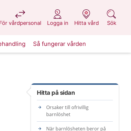
på 1177.se
på 1177.se
på 1177.se
på 1177.se
För vårdpersonal
Logga in
Hitta vård
Sök
ehandling
Så fungerar vården
Hitta på sidan
Orsaker till ofrivillig
barnlöshet
När barnlösheten beror på