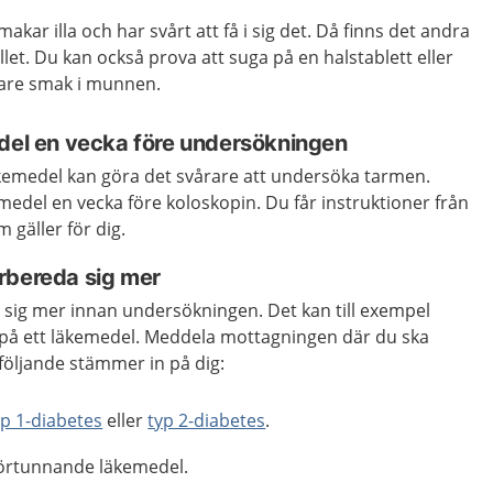
akar illa och har svårt att få i sig det. Då finns det andra
let. Du kan också prova att suga på en halstablett eller
dare smak i munnen.
edel en vecka före undersökningen
äkemedel kan göra det svårare att undersöka tarmen.
medel en vecka före koloskopin. Du får instruktioner från
gäller för dig.
rbereda sig mer
 sig mer innan undersökningen. Det kan till exempel
på ett läkemedel. Meddela mottagningen där du ska
öljande stämmer in på dig:
yp 1-diabetes
eller
typ 2-diabetes
.
örtunnande läkemedel.