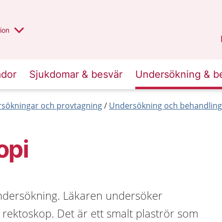
valt region
annan
ion
Örebro län
.
ador
Sjukdomar & besvär
Undersökning & b
sökningar och provtagning
Undersökning och behandlin
opi
ndersökning. Läkaren undersöker
rektoskop. Det är ett smalt plaströr som