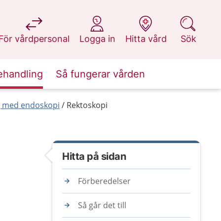
på 1177.se
på 1177.se
på 1177.se
på 1177.se
För vårdpersonal
Logga in
Hitta vård
Sök
ehandling
Så fungerar vården
g med endoskopi
Rektoskopi
Hitta på sidan
Förberedelser
Så går det till