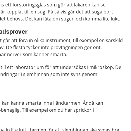
ns ett förstoringsglas som gör att läkaren kan se
 kopplat till en sug. På så vis går det att suga bort
 det behövs. Det kan låta om sugen och komma lite lukt.
nadsprover
 går att föra in olika instrument, till exempel en särskild
ov. De flesta tycker inte provtagningen gör ont.
nar nerver som känner smärta.
ill ett laboratorium för att undersökas i mikroskop. De
rändringar i slemhinnan som inte syns genom
m kan känna smärta inne i ändtarmen. Ändå kan
ehaglig. Till exempel om du har sprickor i
in lite luft i tarmen för att slemhinnan ska synas bra.