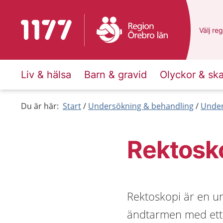
Till startsidan för 1177
Du har 
Välj
en 
reg
Liv & hälsa
Barn & gravid
Olyckor & sk
Du är här:
Start
Undersökning & behandling
Under
Rektosk
Rektoskopi är en u
ändtarmen med ett 