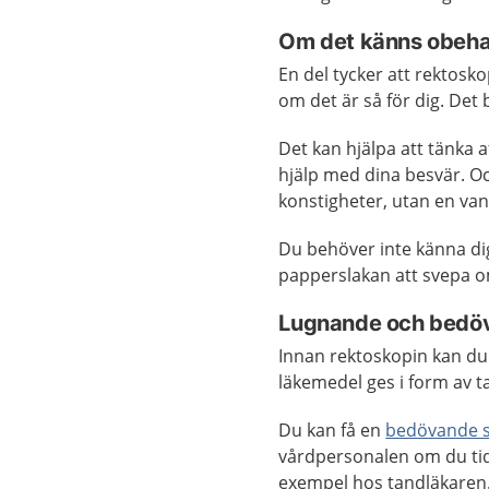
Om det känns obehag
En del tycker att rektosko
om det är så för dig. Det 
Det kan hjälpa att tänka a
hjälp med dina besvär. O
konstigheter, utan en vanl
Du behöver inte känna dig
papperslakan att svepa o
Lugnande och bedö
Innan rektoskopin kan d
läkemedel ges i form av ta
Du kan få en
bedövande s
vårdpersonalen om du tidig
exempel hos tandläkaren