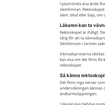
I plaströrets ena ände fin
slemhinnan. Rektoskopet är
slem, blod eller bajs, om
Läkaren kan ta väv
Rektoskopet är ihåligt. Det
tång för att ta vävnadspr
Slemhinnan i tarmen sak
Vävnadsproverna skickas t
kan visa om det finns fö
rektoskopet.
Så känns rektoskopi
Det finns inga nerver so
undersökningen kännas ob
ändtarmsöppningen.
Läkaren kan behöva pumpa 