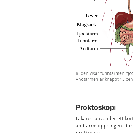
Förstora bilden
Bilden visar tunntarmen, tj
Ändtarmen är knappt 15 cen
Proktoskopi
Läkaren använder ett kor
ändtarmsöppningen. Röret
proktoskopi.