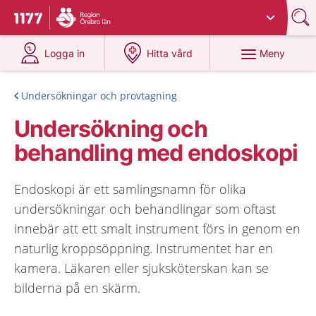
Du har valt region
Örebro län
.
Till startsidan för 1177
på 1177.se
på 1177.se
Meny
Logga in
Hitta vård
Undersökningar och provtagning
Undersökning och
behandling med endoskopi
Endoskopi är ett samlingsnamn för olika
undersökningar och behandlingar som oftast
innebär att ett smalt instrument förs in genom en
naturlig kroppsöppning. Instrumentet har en
kamera. Läkaren eller sjuksköterskan kan se
bilderna på en skärm.