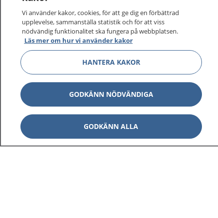
Vi använder kakor, cookies, för att ge dig en förbättrad
upplevelse, sammanställa statistik och för att viss
1177
–
tryggt om din hälsa och vård
nödvändig funktionalitet ska fungera på webbplatsen.
Läs mer om hur vi använder kakor
På 1177.se får du råd om hälsa och information om
HANTERA KAKOR
sjukdomar och vilka mottagningar du kan kontakta.
Logga in för att läsa din journal och göra dina
vårdärenden. Ring telefonnummer 1177 för
GODKÄNN NÖDVÄNDIGA
sjukvårdsrådgivning dygnet runt.
1177 ger dig råd när du vill må bättre.
GODKÄNN ALLA
Visa inn
1177 på flera språk
Visa inn
Om 1177