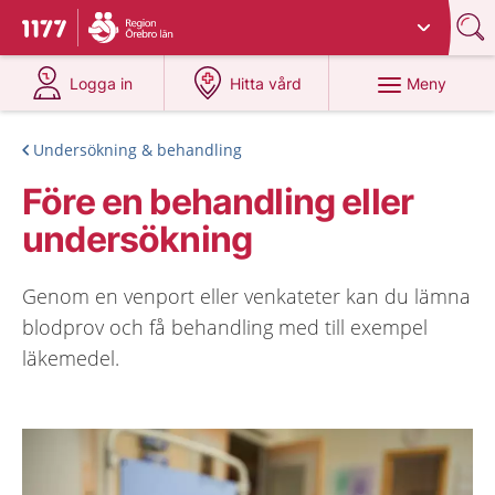
Du har valt region
Örebro län
.
Till startsidan för 1177
på 1177.se
på 1177.se
Meny
Logga in
Hitta vård
Undersökning & behandling
Före en behandling eller
undersökning
Genom en venport eller venkateter kan du lämna
blodprov och få behandling med till exempel
läkemedel.