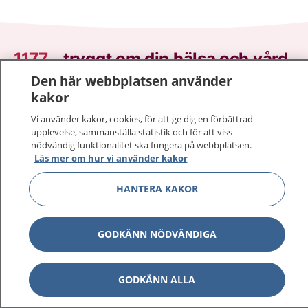
1177
–
tryggt om din hälsa och vård
Den här webbplatsen använder
På 1177.se får du råd om hälsa och information om
kakor
sjukdomar och vilka mottagningar du kan kontakta.
Vi använder kakor, cookies, för att ge dig en förbättrad
Logga in för att läsa din journal och göra dina
upplevelse, sammanställa statistik och för att viss
vårdärenden. Ring telefonnummer 1177 för
nödvändig funktionalitet ska fungera på webbplatsen.
sjukvårdsrådgivning dygnet runt.
Läs mer om hur vi använder kakor
1177 ger dig råd när du vill må bättre.
HANTERA KAKOR
GODKÄNN NÖDVÄNDIGA
Visa inn
1177 på flera språk
GODKÄNN ALLA
Visa inn
Om 1177