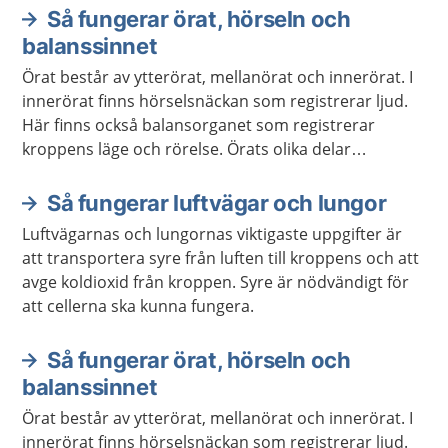
Så fungerar örat, hörseln och
balanssinnet
Örat består av ytterörat, mellanörat och innerörat. I
innerörat finns hörselsnäckan som registrerar ljud.
Här finns också balansorganet som registrerar
kroppens läge och rörelse. Örats olika delar
Informationen skickas sedan vidare till
hörselcentrum och balanscentrum i hjärnan.
Så fungerar luftvägar och lungor
Luftvägarnas och lungornas viktigaste uppgifter är
att transportera syre från luften till kroppens och att
avge koldioxid från kroppen. Syre är nödvändigt för
att cellerna ska kunna fungera.
Så fungerar örat, hörseln och
balanssinnet
Örat består av ytterörat, mellanörat och innerörat. I
innerörat finns hörselsnäckan som registrerar ljud.