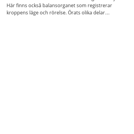
Här finns också balansorganet som registrerar
kroppens läge och rörelse. Örats olika delar
Informationen skickas sedan vidare till
hörselcentrum och balanscentrum i hjärnan.