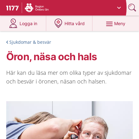
Du har valt region
Örebro län
.
Till startsidan för 1177
på 1177.se
på 1177.se
Meny
Logga in
Hitta vård
Sjukdomar & besvär
Öron, näsa och hals
Här kan du läsa mer om olika typer av sjukdomar
och besvär i öronen, näsan och halsen.