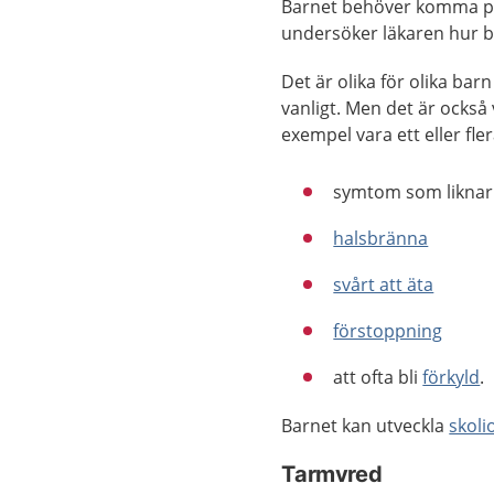
Barnet behöver komma på
undersöker läkaren hur b
Det är olika för olika bar
vanligt. Men det är också 
exempel vara ett eller fle
symtom som likna
halsbränna
svårt att äta
förstoppning
att ofta bli
förkyld
.
Barnet kan utveckla
skoli
Tarmvred