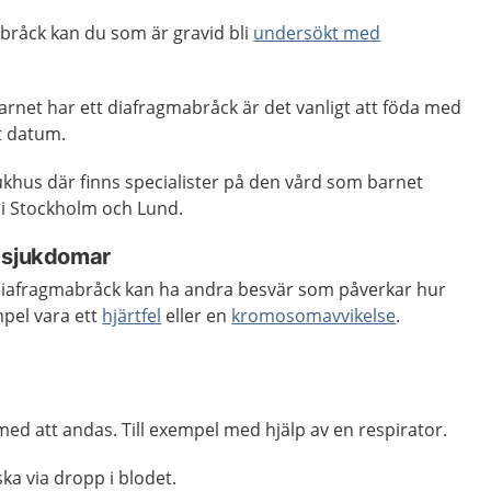
råck kan du som är gravid bli
undersökt med
arnet har ett diafragmabråck är det vanligt att föda med
t datum.
ukhus där finns specialister på den vård som barnet
 i Stockholm och Lund.
 sjukdomar
diafragmabråck kan ha andra besvär som påverkar hur
mpel vara ett
hjärtfel
eller en
kromosomavvikelse
.
ed att andas. Till exempel med hjälp av en respirator.
ka via dropp i blodet.