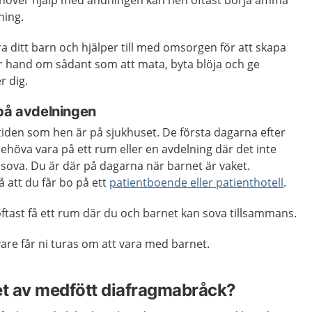
ehöver hjälp med andningen kan hen oftast börja amma
ning.
ära ditt barn och hjälper till med omsorgen för att skapa
tar hand om sådant som att mata, byta blöja och ge
r dig.
 på avdelningen
iden som hen är på sjukhuset. De första dagarna efter
höva vara på ett rum eller en avdelning där det inte
t sova. Du är där på dagarna när barnet är vaket.
 att du får bo på ett
patientboende eller patienthotell
.
oftast få ett rum där du och barnet kan sova tillsammans.
are får ni turas om att vara med barnet.
et av medfött diafragmabråck?