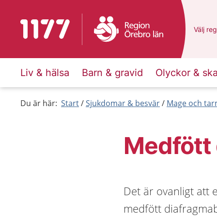
Till startsidan för 1177
Du har 
Välj
en 
reg
Liv & hälsa
Barn & gravid
Olyckor & sk
Du är här:
Start
Sjukdomar & besvär
Mage och ta
Medfött
Det är ovanligt att
medfött diafragmabrå