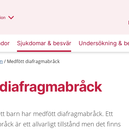
valt region
annan
ion
Örebro län
.
ador
Sjukdomar & besvär
Undersökning & b
rm
Medfött diafragmabråck
 diafragmabråck
 ett barn har medfött diafragmabråck. Ett
ck är ett allvarligt tillstånd men det finns