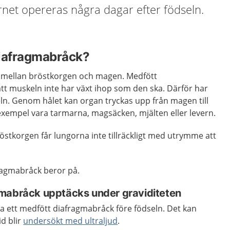
rnet opereras några dagar efter födseln.
diafragmabråck?
 mellan bröstkorgen och magen. Medfött
tt muskeln inte har växt ihop som den ska. Därför har
keln. Genom hålet kan organ tryckas upp från magen till
 exempel vara tarmarna, magsäcken, mjälten eller levern.
röstkorgen får lungorna inte tillräckligt med utrymme att
fragmabråck beror på.
mabråck upptäcks under graviditeten
ka ett medfött diafragmabråck före födseln. Det kan
d blir
undersökt med ultraljud
.