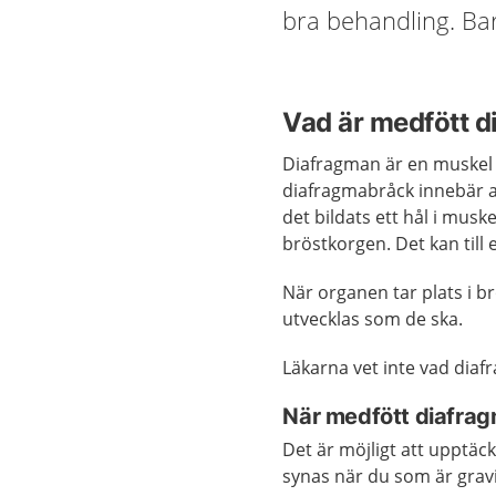
bra behandling. Ba
Vad är medfött 
Diafragman är en muskel
diafragmabråck innebär a
det bildats ett hål i mus
bröstkorgen. Det kan till
När organen tar plats i b
utvecklas som de ska.
Läkarna vet inte vad dia
När medfött diafrag
Det är möjligt att upptäc
synas när du som är gravi