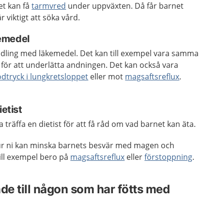
net kan få
tarmvred
under uppväxten. Då får barnet
 viktigt att söka vård.
emedel
dling med läkemedel. Det kan till exempel vara samma
för att underlätta andningen. Det kan också vara
odtryck i lungkretsloppet
eller mot
magsaftsreflux
.
ietist
träffa en dietist för att få råd om vad barnet kan äta.
ur ni kan minska barnets besvär med magen och
ill exempel bero på
magsaftsreflux
eller
förstoppning
.
de till någon som har fötts med