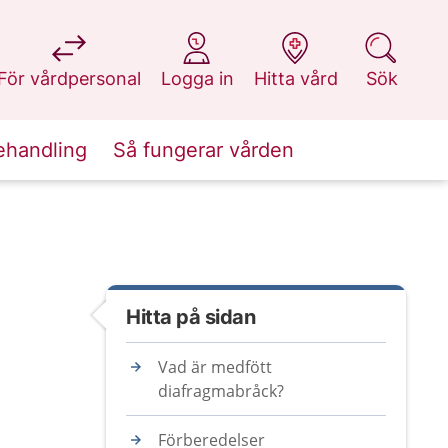
på 1177.se
på 1177.se
på 1177.se
på 1177.se
För vårdpersonal
Logga in
Hitta vård
Sök
ehandling
Så fungerar vården
Hitta på sidan
Vad är medfött
diafragmabråck?
Förberedelser