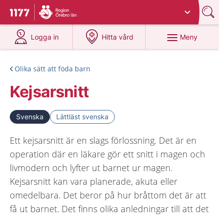
Du har valt region
Örebro län
.
Till startsidan för 1177
på 1177.se
på 1177.se
Meny
Logga in
Hitta vård
Olika sätt att föda barn
Kejsarsnitt
Svenska
Lättläst svenska
Ett kejsarsnitt är en slags förlossning. Det är en
operation där en läkare gör ett snitt i magen och
livmodern och lyfter ut barnet ur magen.
Kejsarsnitt kan vara planerade, akuta eller
omedelbara. Det beror på hur bråttom det är att
få ut barnet. Det finns olika anledningar till att det