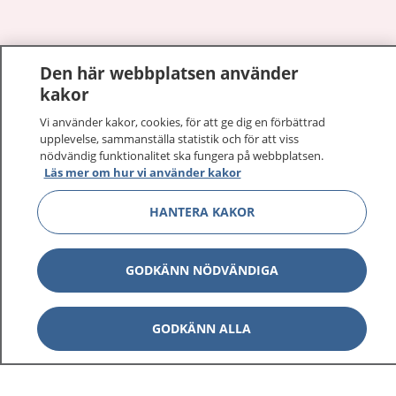
Den här webbplatsen använder
Visa inn
1177 på flera språk
kakor
Visa inn
Vi använder kakor, cookies, för att ge dig en förbättrad
Om 1177
upplevelse, sammanställa statistik och för att viss
nödvändig funktionalitet ska fungera på webbplatsen.
Visa inn
Kontakt
Läs mer om hur vi använder kakor
HANTERA KAKOR
Behandling av personuppgifter
GODKÄNN NÖDVÄNDIGA
Hantering av kakor
GODKÄNN ALLA
Inställningar för kakor
1177 – en tjänst från
Inera.