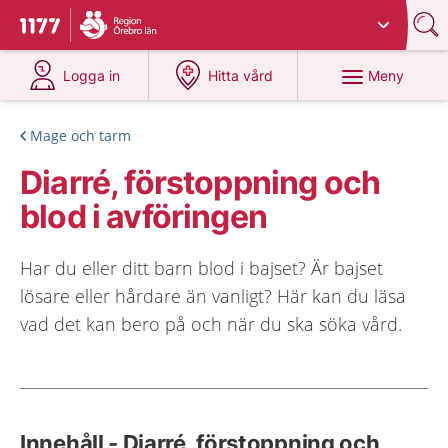
Du har valt region
Örebro län
.
Till startsidan för 1177
på 1177.se
på 1177.se
Meny
Logga in
Hitta vård
Mage och tarm
Diarré, förstoppning och
blod i avföringen
Har du eller ditt barn blod i bajset? Är bajset
lösare eller hårdare än vanligt? Här kan du läsa
vad det kan bero på och när du ska söka vård.
Innehåll - Diarré, förstoppning och