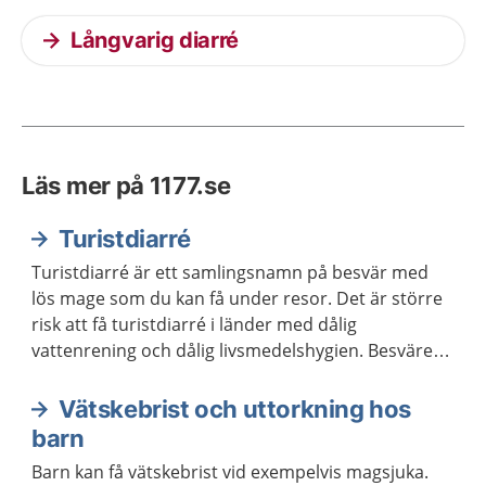
Långvarig diarré
Läs mer på 1177.se
Turistdiarré
Turistdiarré är ett samlingsnamn på besvär med
lös mage som du kan få under resor. Det är större
risk att få turistdiarré i länder med dålig
vattenrening och dålig livsmedelshygien. Besvären
går ofta över inom tre till fyra dagar.
Vätskebrist och uttorkning hos
barn
Barn kan få vätskebrist vid exempelvis magsjuka.