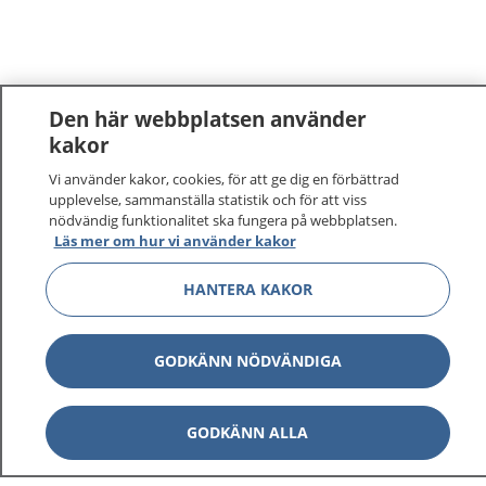
Den här webbplatsen använder
kakor
1177
–
tryggt om din hälsa och vård
Vi använder kakor, cookies, för att ge dig en förbättrad
upplevelse, sammanställa statistik och för att viss
nödvändig funktionalitet ska fungera på webbplatsen.
På 1177.se får du råd om hälsa och information om
Läs mer om hur vi använder kakor
sjukdomar och vilka mottagningar du kan kontakta.
Logga in för att läsa din journal och göra dina
HANTERA KAKOR
vårdärenden. Ring telefonnummer 1177 för
sjukvårdsrådgivning dygnet runt.
GODKÄNN NÖDVÄNDIGA
1177 ger dig råd när du vill må bättre.
GODKÄNN ALLA