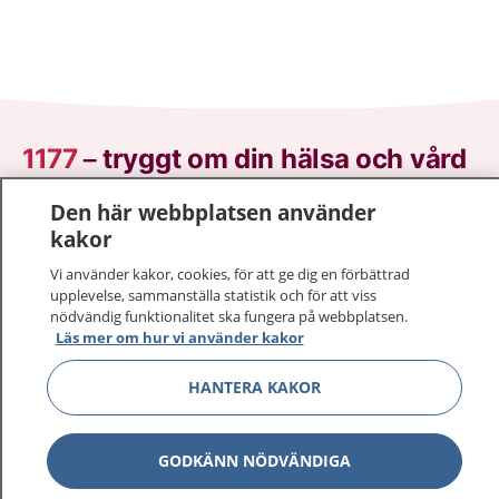
1177
–
tryggt om din hälsa och vård
Den här webbplatsen använder
På 1177.se får du råd om hälsa och information om
kakor
sjukdomar och vilka mottagningar du kan kontakta.
Logga in för att läsa din journal och göra dina
Vi använder kakor, cookies, för att ge dig en förbättrad
vårdärenden. Ring telefonnummer 1177 för
upplevelse, sammanställa statistik och för att viss
nödvändig funktionalitet ska fungera på webbplatsen.
sjukvårdsrådgivning dygnet runt.
Läs mer om hur vi använder kakor
1177 ger dig råd när du vill må bättre.
HANTERA KAKOR
GODKÄNN NÖDVÄNDIGA
Visa inn
1177 på flera språk