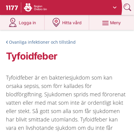
Du har valt region
Örebro län
.
Till startsidan för 1177
på 1177.se
på 1177.se
Meny
Logga in
Hitta vård
Ovanliga infektioner och tillstånd
Tyfoidfeber
Tyfoidfeber är en bakteriesjukdom som kan
orsaka sepsis, som förr kallades för
blodförgiftning. Sjukdomen sprids med förorenat
vatten eller med mat som inte är ordentligt kokt
eller stekt. Så gott som alla som får sjukdomen
har blivit smittade utomlands. Tyfoidfeber kan
vara en livshotande sjukdom om du inte får