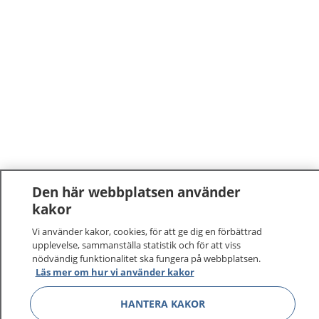
Den här webbplatsen använder
kakor
1177
–
tryggt om din hälsa och vård
Vi använder kakor, cookies, för att ge dig en förbättrad
På 1177.se får du råd om hälsa och information om
upplevelse, sammanställa statistik och för att viss
nödvändig funktionalitet ska fungera på webbplatsen.
sjukdomar och vilka mottagningar du kan kontakta.
Läs mer om hur vi använder kakor
Logga in för att läsa din journal och göra dina
vårdärenden. Ring telefonnummer 1177 för
HANTERA KAKOR
sjukvårdsrådgivning dygnet runt.