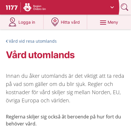
Du har valt region
Örebro län
.
Till startsidan för 1177
på 1177.se
på 1177.se
Meny
Logga in
Hitta vård
Vård vid resa utomlands
Vård utomlands
Innan du åker utomlands är det viktigt att ta reda
på vad som gäller om du blir sjuk. Regler och
kostnader för vård skiljer sig mellan Norden, EU,
övriga Europa och världen.
Reglerna skiljer sig också åt beroende på hur fort du
behöver vård.