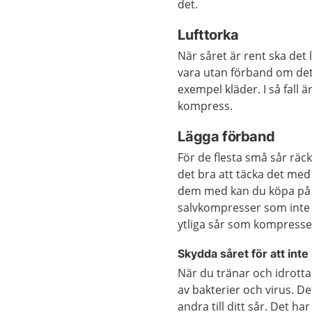
det.
Lufttorka
När såret är rent ska det 
vara utan förband om det g
exempel kläder. I så fall 
kompress.
Lägga förband
För de flesta små sår räcke
det bra att täcka det med
dem med kan du köpa på a
salvkompresser som inte f
ytliga sår som kompresser 
Skydda såret för att inte
När du tränar och idrottar
av bakterier och virus. De
andra till ditt sår. Det h