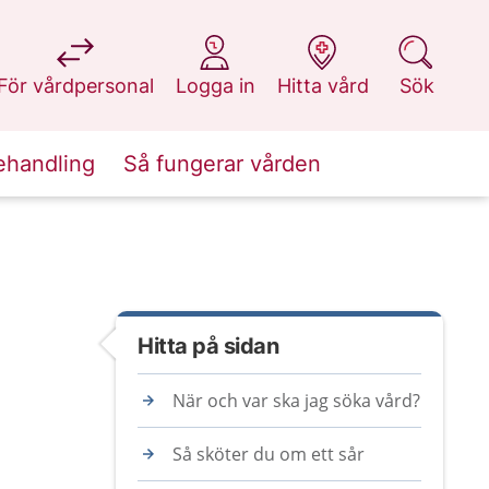
på 1177.se
på 1177.se
på 1177.se
på 1177.se
För vårdpersonal
Logga in
Hitta vård
Sök
ehandling
Så fungerar vården
Hitta på sidan
När och var ska jag söka vård?
Så sköter du om ett sår