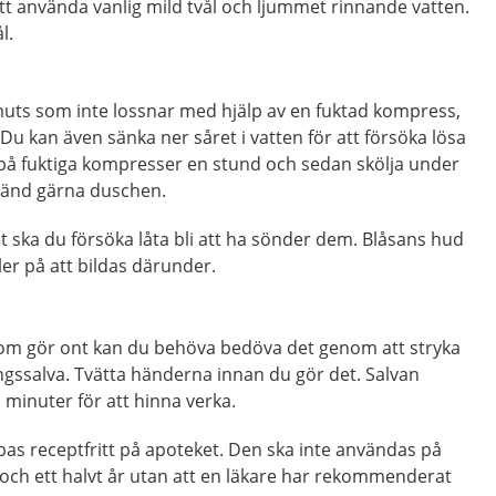
 att använda vanlig mild tvål och ljummet rinnande vatten.
l.
muts som inte lossnar med hjälp av en fuktad kompress,
 Du kan även sänka ner såret i vatten för att försöka lösa
 på fuktiga kompresser en stund och sedan skölja under
vänd gärna duschen.
et ska du försöka låta bli att ha sönder dem. Blåsans hud
er på att bildas därunder.
som gör ont kan du behöva bedöva det genom att stryka
ngssalva. Tvätta händerna innan du gör det. Salvan
io minuter för att hinna verka.
as receptfritt på apoteket. Den ska inte användas på
och ett halvt år utan att en läkare har rekommenderat