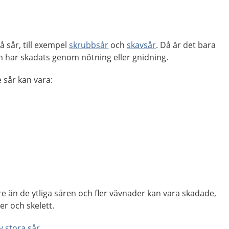
å sår, till exempel
skrubbsår
och
skavsår
. Då är det bara
m har skadats genom nötning eller gnidning.
sår kan vara:
e än de ytliga såren och fler vävnader kan vara skadade,
er och skelett.
v stora sår
.