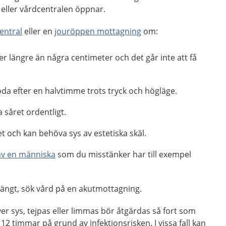
eller vårdcentralen öppnar.
entral
eller en
jouröppen mottagning
om:
ler längre än några centimeter och det går inte att få
löda efter en halvtimme trots tryck och högläge.
 såret ordentligt.
tet och kan behöva sys av estetiska skäl.
av en människa
som du misstänker har till exempel
stängt, sök vård på en akutmottagning.
r sys, tejpas eller limmas bör åtgärdas så fort som
12 timmar på grund av infektionsrisken. I vissa fall kan