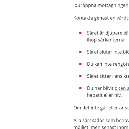
jouröppna mottagningen 
Kontakta genast en
vårdc
Såret är djupare el
ihop sårkanterna.
Såret slutar inte b
Du kan inte rengöra
Såret sitter i ansik
Du har blivit
biten 
hepatit eller hiv.
Om det inte går eller är 
Alla sårskador som behöve
möjligt, men senast inom 