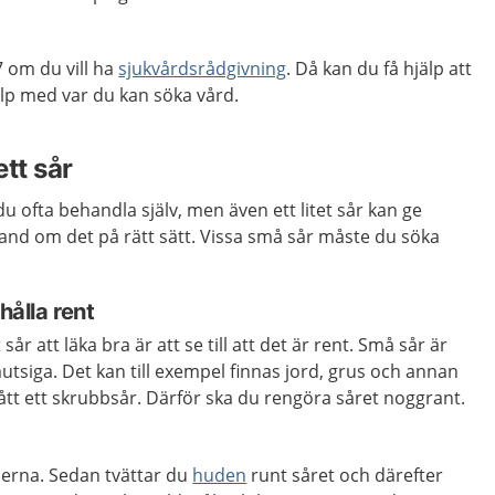
 om du vill ha
sjukvårdsrådgivning
. Då kan du få hjälp att
p med var du kan söka vård.
tt sår
u ofta behandla själv, men även ett litet sår kan ge
and om det på rätt sätt. Vissa små sår måste du söka
hålla rent
tt sår att läka bra är att se till att det är rent. Små sår är
mutsiga. Det kan till exempel finnas jord, grus och annan
ått ett skrubbsår. Därför ska du rengöra såret noggrant.
derna. Sedan tvättar du
huden
runt såret och därefter