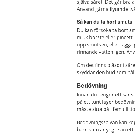
själva såret. Det går bra
Använd gärna flytande två
Så kan du ta bort smuts
Du kan försöka ta bort s
mjuk borste eller pincett.
upp smutsen, eller lägga
rinnande vatten igen. An
Om det finns blåsor i sår
skyddar den hud som håll
Bedövning
Innan du rengör ett sår 
på ett tunt lager bedövni
måste sitta på i fem till t
Bedövningssalvan kan köp
barn som är yngre än ett 