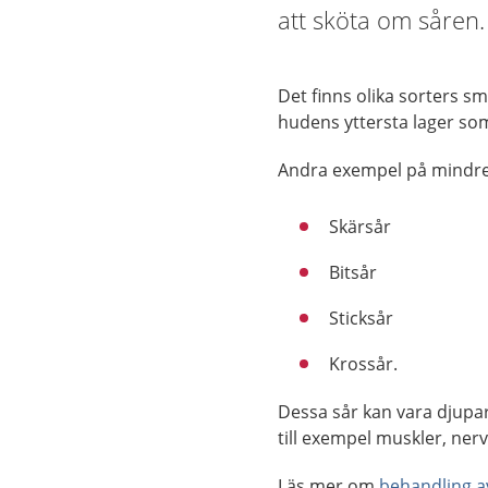
att sköta om såren.
Det finns olika sorters sm
hudens yttersta lager so
Andra exempel på mindre 
Skärsår
Bitsår
Sticksår
Krossår.
Dessa sår kan vara djupar
till exempel muskler, nerv
Läs mer om
behandling a