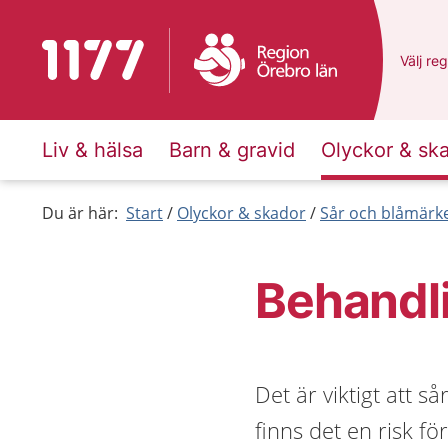
Till startsidan för 1177
Du har 
Välj
en 
reg
Liv & hälsa
Barn & gravid
Olyckor & sk
Du är här:
Start
Olyckor & skador
Sår och blåmärk
Behandli
Det är viktigt att s
finns det en risk f