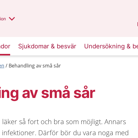
valt region
annan
ion
Örebro län
.
ador
Sjukdomar & besvär
Undersökning & b
en
Behandling av små sår
ng av små sår
år läker så fort och bra som möjligt. Annars
ör infektioner. Därför bör du vara noga med