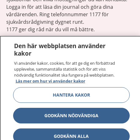
Logga in för att läsa din journal och göra dina
vårdärenden. Ring telefonnummer 1177 för
sjukvårdsrådgivning dygnet runt.
1177 ger dig råd när du vill må bättre.
Den här webbplatsen använder
kakor
Vi använder kakor, cookies, för att ge dig en förbättrad
Visa inn
upplevelse, sammanställa statistik och för att viss
1177 på flera språk
nödvändig funktionalitet ska fungera på webbplatsen.
Läs mer om hur vi använder kakor
Visa inn
Om 1177
HANTERA KAKOR
Visa inn
Kontakt
GODKÄNN NÖDVÄNDIGA
Behandling av personuppgifter
GODKÄNN ALLA