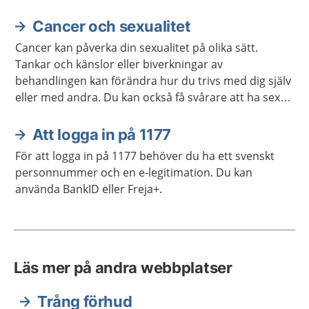
Cancer och sexualitet
Cancer kan påverka din sexualitet på olika sätt.
Tankar och känslor eller biverkningar av
behandlingen kan förändra hur du trivs med dig själv
eller med andra. Du kan också få svårare att ha sex
på samma sätt som förut. Ofta går det att stärka
lusten och förmågan att ha sex.
Att logga in på 1177
För att logga in på 1177 behöver du ha ett svenskt
personnummer och en e-legitimation. Du kan
använda BankID eller Freja+.
Läs mer på andra webbplatser
Trång förhud