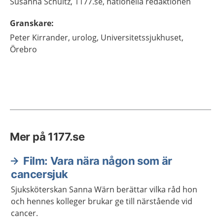
Susanna
Schultz,
1177.se, nationella redaktionen
Granskare
:
Peter
Kirrander,
urolog,
Universitetssjukhuset,
Örebro
Mer på 1177.se
Film: Vara nära någon som är
cancersjuk
Sjuksköterskan Sanna Wärn berättar vilka råd hon
och hennes kolleger brukar ge till närstående vid
cancer.