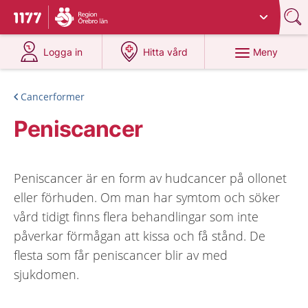
Du har valt region
Örebro län
.
Till startsidan för 1177
på 1177.se
på 1177.se
Meny
Logga in
Hitta vård
Cancerformer
Peniscancer
Peniscancer är en form av hudcancer på ollonet
eller förhuden. Om man har symtom och söker
vård tidigt finns flera behandlingar som inte
påverkar förmågan att kissa och få stånd. De
flesta som får peniscancer blir av med
sjukdomen.