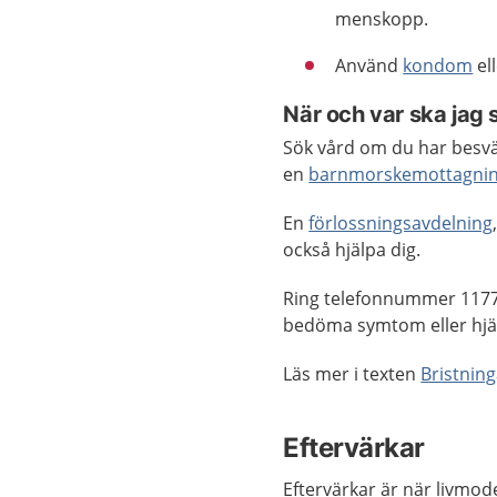
menskopp.
Använd
kondom
el
När och var ska jag 
Sök vård om du har besvär
en
barnmorskemottagni
En
förlossningsavdelning
också hjälpa dig.
Ring telefonnummer 1177
bedöma symtom eller hjäl
Läs mer i texten
Bristning
Eftervärkar
Eftervärkar är när livmode