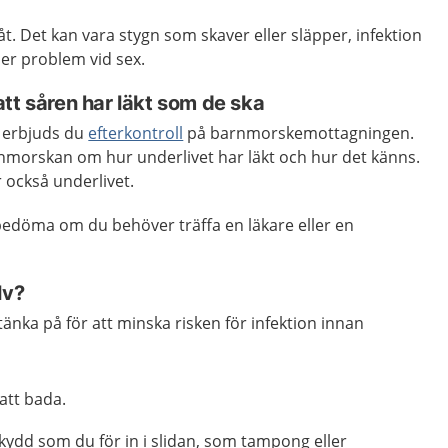
åt. Det kan vara stygn som skaver eller släpper, infektion
ler problem vid sex.
tt såren har läkt som de ska
n erbjuds du
efterkontroll
på barnmorskemottagningen.
morskan om hur underlivet har läkt och hur det känns.
också underlivet.
edöma om du behöver träffa en läkare eller en
lv?
tänka på för att minska risken för infektion innan
 att bada.
ydd som du för in i slidan, som tampong eller