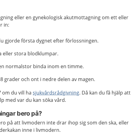
gning eller en gynekologisk akutmottagning om ett eller
 in:
u gjorde första dygnet efter förlossningen.
eller stora blodklumpar.
en normalstor binda inom en timme.
38 grader och ont i nedre delen av magen.
 om du vill ha
sjukvårdsrådgivning
. Då kan du få hjälp att
p med var du kan söka vård.
ningar bero på?
ro på att livmodern inte drar ihop sig som den ska, eller
oderkakan inne i livmodern.