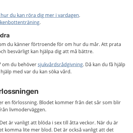
å hur du kan röra dig mer i vardagen
.
kenbottenträning
.
ndra
m du känner förtroende för om hur du mår. Att prata
h besvärligt kan hjälpa dig att må bättre.
7 om du behöver
sjukvårdsrådgivning
. Då kan du få hjälp
hjälp med var du kan söka vård.
örlossningen
ter en förlossning. Blodet kommer från det sår som blir
från livmoderväggen.
et är vanligt att blöda i sex till åtta veckor. När du är
et komma lite mer blod. Det är också vanligt att det