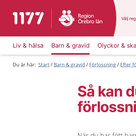
Till startsidan för 1177
Du har 
Välj
en 
reg
Liv & hälsa
Barn & gravid
Olyckor & sk
Du är här:
Start
Barn & gravid
Förlossning
Efter 
Så kan d
förlossn
När du har fött ba