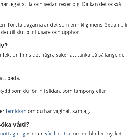
r legat stilla och sedan reser dig. Då kan det också
n. Första dagarna är det som en riklig mens. Sedan blir
et till slut blir ljusare och upphör.
lv?
infektion finns det några saker att tänka på så länge du
 att bada.
ydd som du för in i slidan, som tampong eller
ler
femidom
om du har vaginalt samlag.
söka vård?
mottagning
eller en
vårdcentral
om du blöder mycket