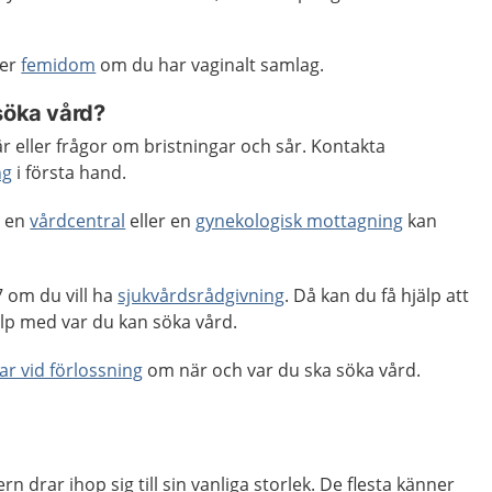
ler
femidom
om du har vaginalt samlag.
söka vård?
 eller frågor om bristningar och sår. Kontakta
ng
i första hand.
, en
vårdcentral
eller en
gynekologisk mottagning
kan
 om du vill ha
sjukvårdsrådgivning
. Då kan du få hjälp att
p med var du kan söka vård.
ar vid förlossning
om när och var du ska söka vård.
rn drar ihop sig till sin vanliga storlek. De flesta känner