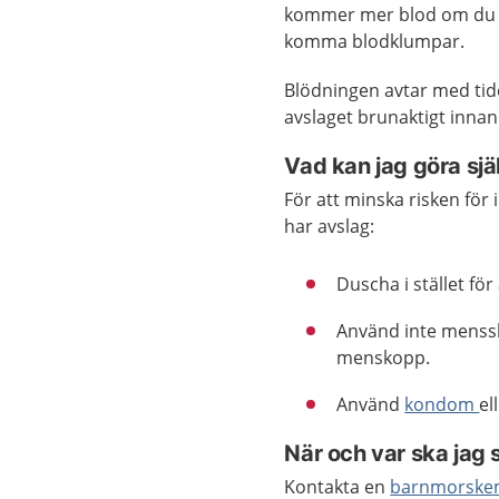
kommer mer blod om du ha
komma blodklumpar.
Blödningen avtar med tide
avslaget brunaktigt innan d
Vad kan jag göra sjä
För att minska risken för 
har avslag:
Duscha i stället för
Använd inte menssk
menskopp.
Använd
kondom
el
När och var ska jag 
Kontakta en
barnmorske