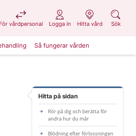
på 1177.se
på 1177.se
på 1177.se
på 1177.se
För vårdpersonal
Logga in
Hitta vård
Sök
ehandling
Så fungerar vården
Hitta på sidan
Rör på dig och berätta för
andra hur du mår
Blödning efter förlossningen