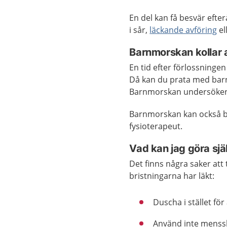
En del kan få besvär efter
i sår,
läckande avföring
el
Barnmorskan kollar a
En tid efter förlossninge
Då kan du prata med barn
Barnmorskan undersöker 
Barnmorskan kan också b
fysioterapeut.
Vad kan jag göra sjä
Det finns några saker att 
bristningarna har läkt:
Duscha i stället för
Använd inte menssk