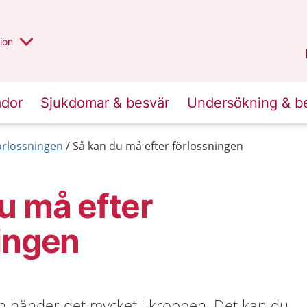
valt region
annan
ion
Örebro län
.
ador
Sjukdomar & besvär
Undersökning & b
förlossningen
Så kan du må efter förlossningen
u må efter
ingen
rn händer det mycket i kroppen. Det kan du