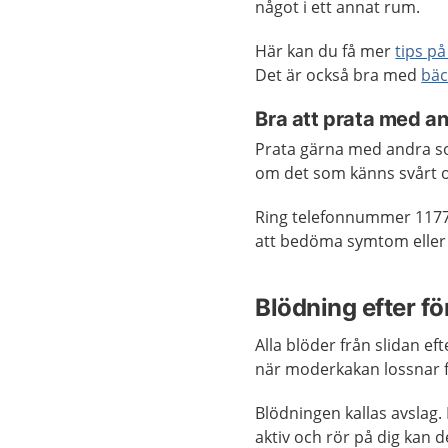
något i ett annat rum.
Här kan du få mer
tips p
Det är också bra med
bäc
Bra att prata med a
Prata gärna med andra so
om det som känns svårt oc
Ring telefonnummer 117
att bedöma symtom eller 
Blödning efter f
Alla blöder från slidan ef
när moderkakan lossnar 
Blödningen kallas avslag. D
aktiv och rör på dig kan d