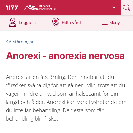
Du har valt region
Norrbotten
.
Till startsidan för 1177
på 1177.se
på 1177.se
Meny
Logga in
Hitta vård
Ätstörningar
Anorexi - anorexia nervosa
Anorexi är en ätstörning. Den innebär att du
försöker svälta dig för att gå ner i vikt, trots att du
väger mindre än vad som är hälsosamt för din
längd och ålder. Anorexi kan vara livshotande om
du inte får behandling. De flesta som får
behandling blir friska.