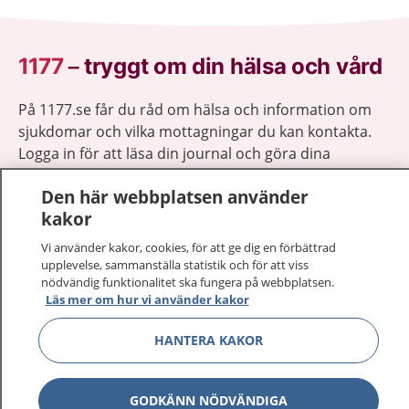
1177
–
tryggt om din hälsa och vård
På 1177.se får du råd om hälsa och information om
sjukdomar och vilka mottagningar du kan kontakta.
Logga in för att läsa din journal och göra dina
vårdärenden. Ring telefonnummer 1177 för
Den här webbplatsen använder
sjukvårdsrådgivning dygnet runt.
kakor
1177 ger dig råd när du vill må bättre.
Vi använder kakor, cookies, för att ge dig en förbättrad
upplevelse, sammanställa statistik och för att viss
nödvändig funktionalitet ska fungera på webbplatsen.
Läs mer om hur vi använder kakor
Visa inn
HANTERA KAKOR
1177 på flera språk
Visa inn
Om 1177
GODKÄNN NÖDVÄNDIGA