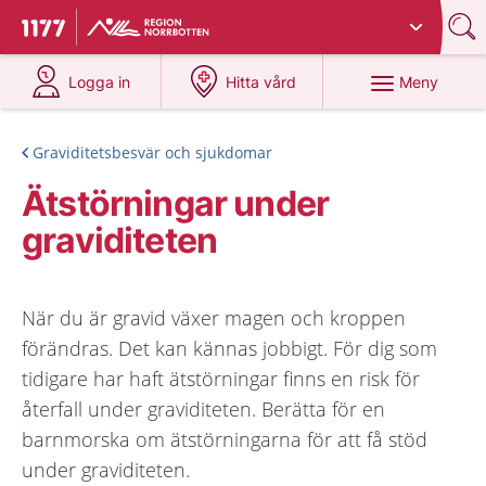
Du har valt region
Norrbotten
.
Till startsidan för 1177
på 1177.se
på 1177.se
Meny
Logga in
Hitta vård
Graviditetsbesvär och sjukdomar
Ätstörningar under
graviditeten
När du är gravid växer magen och kroppen
förändras. Det kan kännas jobbigt. För dig som
tidigare har haft ätstörningar finns en risk för
återfall under graviditeten. Berätta för en
barnmorska om ätstörningarna för att få stöd
under graviditeten.