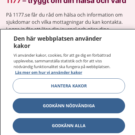
1177
–
tryggt om din hälsa och vård
På 1177.se får du råd om hälsa och information om
sjukdomar och vilka mottagningar du kan kontakta.
Logga in för att läsa din journal och göra dina
vårdärenden. Ring telefonnummer 1177 för
Den här webbplatsen använder
sjukvårdsrådgivning dygnet runt.
kakor
1177 ger dig råd när du vill må bättre.
Vi använder kakor, cookies, för att ge dig en förbättrad
upplevelse, sammanställa statistik och för att viss
nödvändig funktionalitet ska fungera på webbplatsen.
Läs mer om hur vi använder kakor
HANTERA KAKOR
Visa inn
1177 på flera språk
Visa inn
GODKÄNN NÖDVÄNDIGA
Om 1177
Visa inn
Kontakt
GODKÄNN ALLA