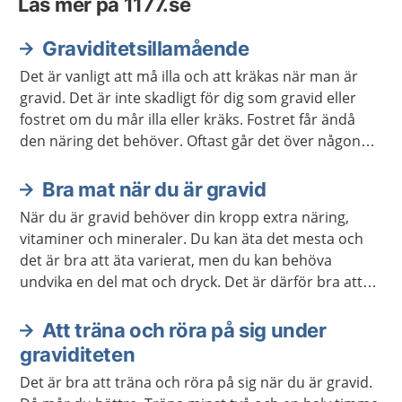
Läs mer på 1177.se
Graviditetsillamående
Det är vanligt att må illa och att kräkas när man är
gravid. Det är inte skadligt för dig som gravid eller
fostret om du mår illa eller kräks. Fostret får ändå
den näring det behöver. Oftast går det över någon
gång runt graviditetsvecka 20. Men några mår illa
hela graviditeten.
Bra mat när du är gravid
När du är gravid behöver din kropp extra näring,
vitaminer och mineraler. Du kan äta det mesta och
det är bra att äta varierat, men du kan behöva
undvika en del mat och dryck. Det är därför bra att
veta vad du behöver vara extra uppmärksam på.
Att träna och röra på sig under
graviditeten
Det är bra att träna och röra på sig när du är gravid.