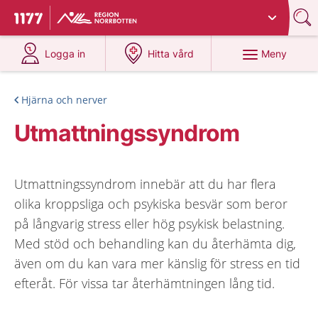
Du har valt region
Norrbotten
.
Till startsidan för 1177
på 1177.se
på 1177.se
Meny
Logga in
Hitta vård
Hjärna och nerver
Utmattningssyndrom
Utmattningssyndrom innebär att du har flera
olika kroppsliga och psykiska besvär som beror
på långvarig stress eller hög psykisk belastning.
Med stöd och behandling kan du återhämta dig,
även om du kan vara mer känslig för stress en tid
efteråt. För vissa tar återhämtningen lång tid.