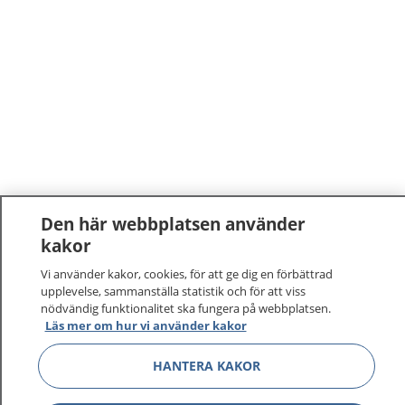
Den här webbplatsen använder
kakor
1177
–
tryggt om din hälsa och vård
Vi använder kakor, cookies, för att ge dig en förbättrad
upplevelse, sammanställa statistik och för att viss
På 1177.se får du råd om hälsa och information om
nödvändig funktionalitet ska fungera på webbplatsen.
sjukdomar och vilka mottagningar du kan kontakta.
Läs mer om hur vi använder kakor
Logga in för att läsa din journal och göra dina
vårdärenden. Ring telefonnummer 1177 för
HANTERA KAKOR
sjukvårdsrådgivning dygnet runt.
1177 ger dig råd när du vill må bättre.