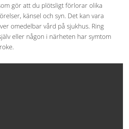
som gör att du plötsligt förlorar olika
örelser, känsel och syn. Det kan vara
äver omedelbar vård på sjukhus. Ring
jälv eller någon i närheten har symtom
roke.