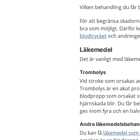
Vilken behandling du får b
För att begränsa skadorna
bra som möjligt. Därför k
blodtrycket
och andninge
Läkemedel
Det är vanligt med läkem
Trombolys
Vid stroke som orsakas 
Trombolys är en akut pr
blodpropp som orsakat s
hjärnskada blir. Du får 
ges inom fyra och en halv
Andra läkemedelsbehand
Du kan få
läkemedel som