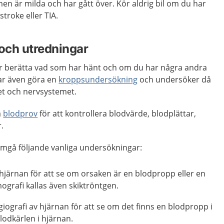
n är milda och har gått över. Kör aldrig bil om du har
troke eller TIA.
och utredningar
år berätta vad som har hänt och om du har några andra
ar även göra en
kroppsundersökning
och undersöker då
ket och nervsystemet.
a
blodprov
för att kontrollera blodvärde, blodplättar,
.
mgå följande vanliga undersökningar:
hjärnan för att se om orsaken är en blodpropp eller en
grafi kallas även skiktröntgen.
ografi av hjärnan för att se om det finns en blodpropp i
lodkärlen i hjärnan.