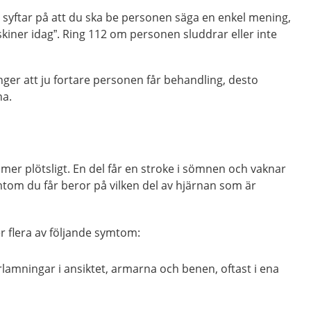
et syftar på att du ska be personen säga en enkel mening,
 skiner idag”. Ring 112 om personen sluddrar eller inte
 anger att ju fortare personen får behandling, desto
na.
r plötsligt. En del får en stroke i sömnen och vaknar
om du får beror på vilken del av hjärnan som är
er flera av följande symtom:
lamningar i ansiktet, armarna och benen, oftast i ena