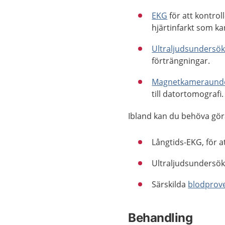
EKG
för att kontro
hjärtinfarkt som ka
Ultraljudsundersö
förträngningar.
Magnetkameraund
till datortomografi.
Ibland kan du behöva göra
Långtids-EKG, för 
Ultraljudsundersökn
Särskilda
blodprov
Behandling