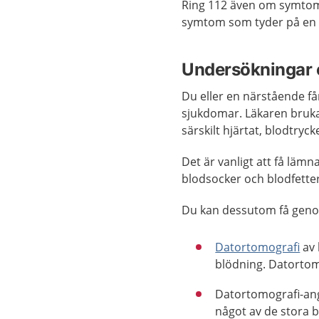
Ring 112 även om symtome
symtom som tyder på en s
Undersökningar 
Du eller en närstående f
sjukdomar. Läkaren bruk
särskilt hjärtat, blodtryc
Det är vanligt att få lämn
blodsocker och blodfetter
Du kan dessutom få geno
Datortomografi
av 
blödning. Datortomo
Datortomografi-angi
något av de stora b