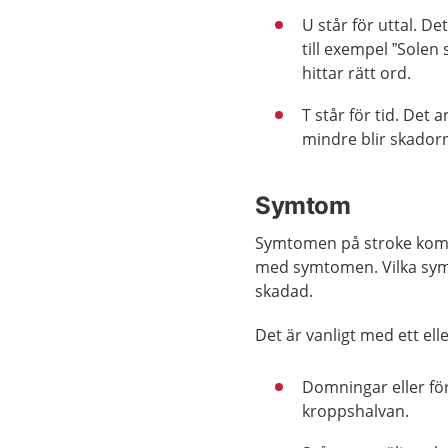
U står för uttal. D
till exempel ”Solen
hittar rätt ord.
T står för tid. Det
mindre blir skador
Symtom
Symtomen på stroke komme
med symtomen. Vilka symt
skadad.
Det är vanligt med ett ell
Domningar eller för
kroppshalvan.