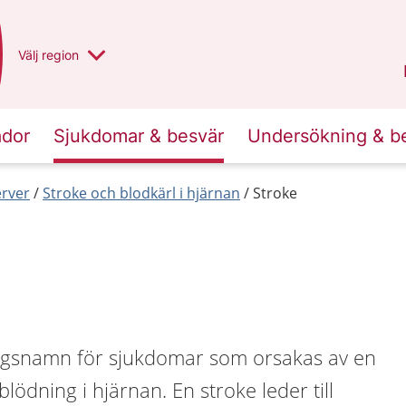
Du har valt region
Välj
en annan
region
Norrbotten
.
ador
Sjukdomar & besvär
Undersökning & b
erver
Stroke och blodkärl i hjärnan
Stroke
ingsnamn för sjukdomar som orsakas av en
lödning i hjärnan. En stroke leder till