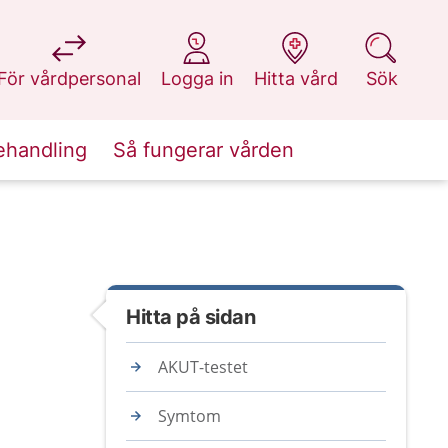
på 1177.se
på 1177.se
på 1177.se
på 1177.se
För vårdpersonal
Logga in
Hitta vård
Sök
ehandling
Så fungerar vården
Hitta på sidan
AKUT-testet
Symtom