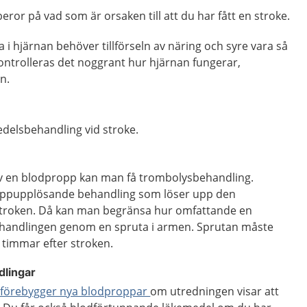
eror på vad som är orsaken till att du har fått en stroke.
 i hjärnan behöver tillförseln av näring och syre vara så
ontrolleras det noggrant hur hjärnan fungerar,
n.
edelsbehandling vid stroke.
av en blodpropp kan man få trombolysbehandling.
oppupplösande behandling som löser upp den
troken. Då kan man begränsa hur omfattande en
behandlingen genom en spruta i armen. Sprutan måste
 timmar efter stroken.
lingar
 förebygger nya blodproppar
om utredningen visar att