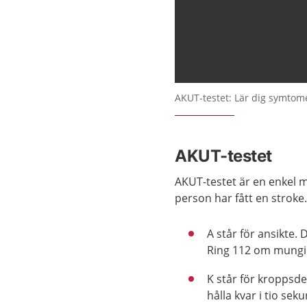
AKUT-testet: Lär dig symtom
AKUT-testet
AKUT-testet är en enkel
person har fått en stroke
A står för ansikte.
Ring 112 om mungi
K står för kroppsde
hålla kvar i tio sek