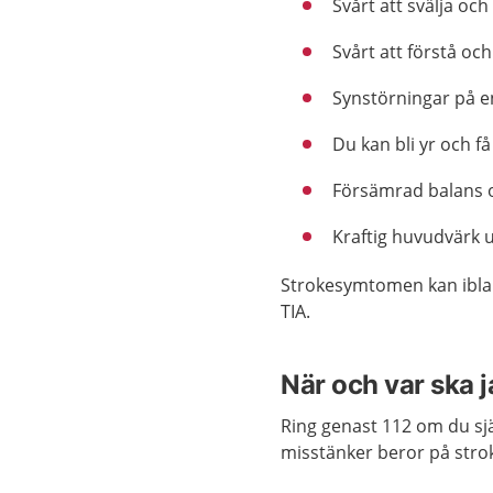
Svårt att svälja och
Svårt att förstå och 
Synstörningar på e
Du kan bli yr och få
Försämrad balans o
Kraftig huvudvärk u
Strokesymtomen kan iblan
TIA.
När och var ska 
Ring genast 112 om du sj
misstänker beror på stro