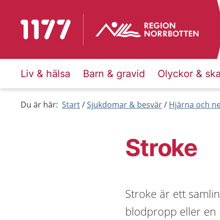
Till startsidan för 1177
Liv & hälsa
Barn & gravid
Olyckor & sk
Du är här:
Start
Sjukdomar & besvär
Hjärna och n
Stroke
Stroke är ett saml
blodpropp eller en b