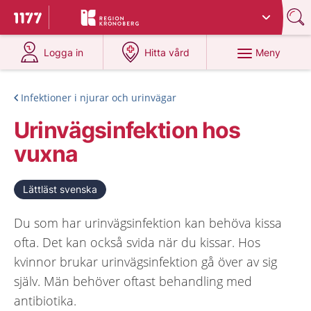
Du har valt region
Kronoberg
.
Till startsidan för 1177
på 1177.se
på 1177.se
Meny
Logga in
Hitta vård
Infektioner i njurar och urinvägar
Urinvägsinfektion hos
vuxna
Lättläst svenska
Du som har urinvägsinfektion kan behöva kissa
ofta. Det kan också svida när du kissar. Hos
kvinnor brukar urinvägsinfektion gå över av sig
själv. Män behöver oftast behandling med
antibiotika.