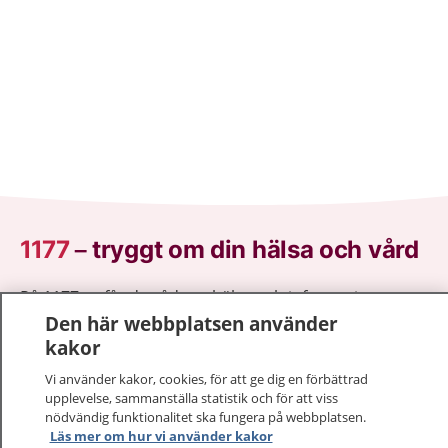
1177
–
tryggt om din hälsa och vård
På 1177.se får du råd om hälsa och information om
sjukdomar och vilka mottagningar du kan kontakta.
Den här webbplatsen använder
Logga in för att läsa din journal och göra dina
kakor
vårdärenden. Ring telefonnummer 1177 för
Vi använder kakor, cookies, för att ge dig en förbättrad
sjukvårdsrådgivning dygnet runt.
upplevelse, sammanställa statistik och för att viss
1177 ger dig råd när du vill må bättre.
nödvändig funktionalitet ska fungera på webbplatsen.
Läs mer om hur vi använder kakor