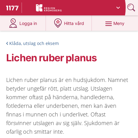
Du har valt region
Kronoberg
.
Till startsidan för 1177
på 1177.se
på 1177.se
Meny
Logga in
Hitta vård
Klåda, utslag och eksem
Lichen ruber planus
Lichen ruber planus är en hudsjukdom. Namnet
betyder ungefär rött, platt utslag. Utslagen
kommer oftast på händerna, handlederna,
fotlederna eller underbenen, men kan även
finnas i munnen och i underlivet. Oftast
försvinner utslagen av sig själv. Sjukdomen är
ofarlig och smittar inte.