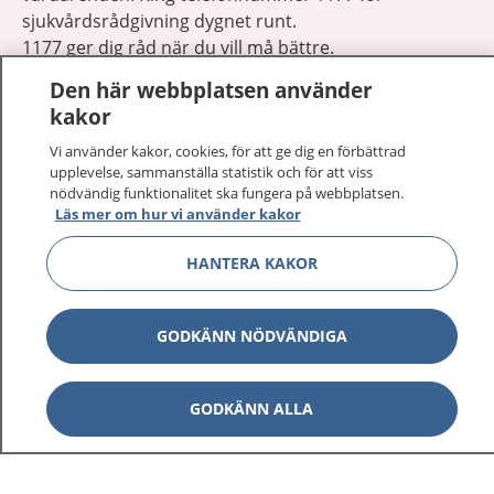
sjukvårdsrådgivning dygnet runt.
1177 ger dig råd när du vill må bättre.
Den här webbplatsen använder
kakor
Vi använder kakor, cookies, för att ge dig en förbättrad
upplevelse, sammanställa statistik och för att viss
Visa inn
nödvändig funktionalitet ska fungera på webbplatsen.
1177 på flera språk
Läs mer om hur vi använder kakor
Visa inn
Om 1177
HANTERA KAKOR
Visa inn
Kontakt
GODKÄNN NÖDVÄNDIGA
Behandling av personuppgifter
GODKÄNN ALLA
Hantering av kakor