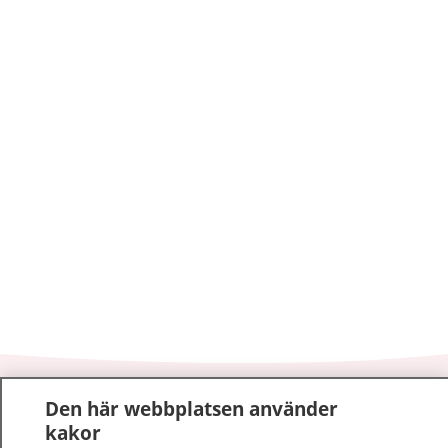
1177
–
tryggt om din hälsa och vård
Den här webbplatsen använder
kakor