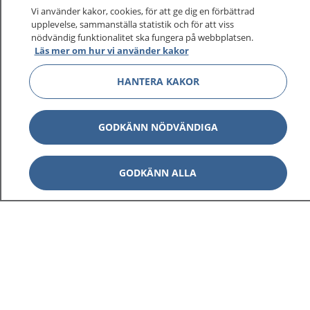
På 1177.se får du råd om hälsa och information om
Vi använder kakor, cookies, för att ge dig en förbättrad
sjukdomar och vilka mottagningar du kan kontakta.
upplevelse, sammanställa statistik och för att viss
Logga in för att läsa din journal och göra dina
nödvändig funktionalitet ska fungera på webbplatsen.
Läs mer om hur vi använder kakor
vårdärenden. Ring telefonnummer 1177 för
sjukvårdsrådgivning dygnet runt.
HANTERA KAKOR
1177 ger dig råd när du vill må bättre.
GODKÄNN NÖDVÄNDIGA
GODKÄNN ALLA
Visa inn
1177 på flera språk
Visa inn
Om 1177
Visa inn
Kontakt
Behandling av personuppgifter