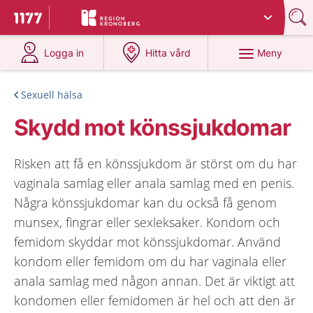
Du har valt region
Kronoberg
.
Till startsidan för 1177
på 1177.se
på 1177.se
Meny
Logga in
Hitta vård
Sexuell hälsa
Skydd mot könssjukdomar
Risken att få en könssjukdom är störst om du har
vaginala samlag eller anala samlag med en penis.
Några könssjukdomar kan du också få genom
munsex, fingrar eller sexleksaker. Kondom och
femidom skyddar mot könssjukdomar. Använd
kondom eller femidom om du har vaginala eller
anala samlag med någon annan. Det är viktigt att
kondomen eller femidomen är hel och att den är