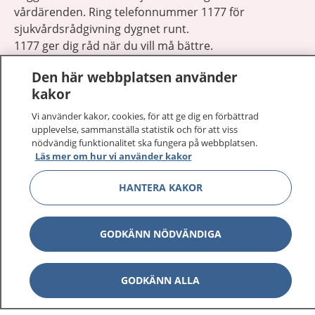
vårdärenden. Ring telefonnummer 1177 för
sjukvårdsrådgivning dygnet runt.
1177 ger dig råd när du vill må bättre.
Den här webbplatsen använder
kakor
Vi använder kakor, cookies, för att ge dig en förbättrad
upplevelse, sammanställa statistik och för att viss
Visa inn
1177 på flera språk
nödvändig funktionalitet ska fungera på webbplatsen.
Läs mer om hur vi använder kakor
Visa inn
Om 1177
HANTERA KAKOR
Visa inn
Kontakt
GODKÄNN NÖDVÄNDIGA
Behandling av personuppgifter
GODKÄNN ALLA
Hantering av kakor