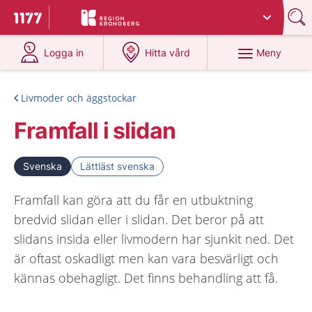
Du har valt region
Kronoberg
.
Till startsidan för 1177
på 1177.se
på 1177.se
Meny
Logga in
Hitta vård
Livmoder och äggstockar
Framfall i slidan
Svenska
Lättläst svenska
Framfall kan göra att du får en utbuktning
bredvid slidan eller i slidan. Det beror på att
slidans insida eller livmodern har sjunkit ned. Det
är oftast oskadligt men kan vara besvärligt och
kännas obehagligt. Det finns behandling att få.