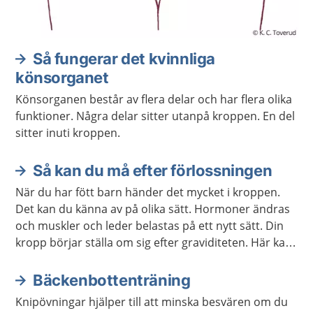
Så fungerar det kvinnliga
könsorganet
Könsorganen består av flera delar och har flera olika
funktioner. Några delar sitter utanpå kroppen. En del
sitter inuti kroppen.
Så kan du må efter förlossningen
När du har fött barn händer det mycket i kroppen.
Det kan du känna av på olika sätt. Hormoner ändras
och muskler och leder belastas på ett nytt sätt. Din
kropp börjar ställa om sig efter graviditeten. Här kan
du läsa om vad som kan hända med kroppen efter
att du har fött barn.
Bäckenbottenträning
Knipövningar hjälper till att minska besvären om du