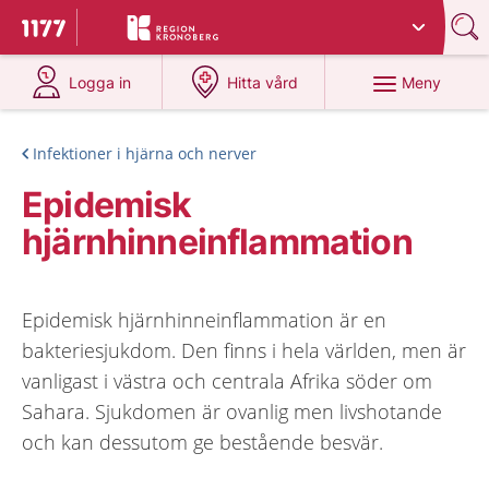
Du har valt region
Kronoberg
.
Till startsidan för 1177
på 1177.se
på 1177.se
Meny
Logga in
Hitta vård
Infektioner i hjärna och nerver
Epidemisk
hjärnhinneinflammation
Epidemisk hjärnhinneinflammation är en
bakteriesjukdom. Den finns i hela världen, men är
vanligast i västra och centrala Afrika söder om
Sahara. Sjukdomen är ovanlig men livshotande
och kan dessutom ge bestående besvär.