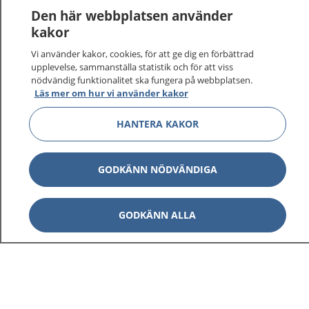
Logga in för att läsa din journal och göra dina
Den här webbplatsen använder
vårdärenden. Ring telefonnummer 1177 för
kakor
sjukvårdsrådgivning dygnet runt.
Vi använder kakor, cookies, för att ge dig en förbättrad
1177 ger dig råd när du vill må bättre.
upplevelse, sammanställa statistik och för att viss
nödvändig funktionalitet ska fungera på webbplatsen.
Läs mer om hur vi använder kakor
HANTERA KAKOR
Visa inn
1177 på flera språk
GODKÄNN NÖDVÄNDIGA
Visa inn
Om 1177
GODKÄNN ALLA
Visa inn
Kontakt
Behandling av personuppgifter