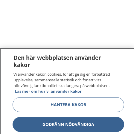
Den här webbplatsen använder
kakor
1177
–
tryggt om din hälsa och vård
Vi använder kakor, cookies, för att ge dig en förbättrad
upplevelse, sammanställa statistik och för att viss
På 1177.se får du råd om hälsa och information om
nödvändig funktionalitet ska fungera på webbplatsen.
sjukdomar och vilka mottagningar du kan kontakta.
Läs mer om hur vi använder kakor
Logga in för att läsa din journal och göra dina
HANTERA KAKOR
vårdärenden. Ring telefonnummer 1177 för
sjukvårdsrådgivning dygnet runt.
1177 ger dig råd när du vill må bättre.
GODKÄNN NÖDVÄNDIGA