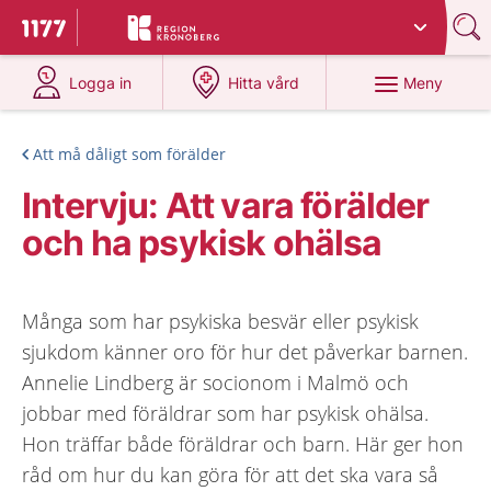
Du har valt region
Kronoberg
.
Till startsidan för 1177
på 1177.se
på 1177.se
Meny
Logga in
Hitta vård
Att må dåligt som förälder
Intervju: Att vara förälder
och ha psykisk ohälsa
Många som har psykiska besvär eller psykisk
sjukdom känner oro för hur det påverkar barnen.
Annelie Lindberg är socionom i Malmö och
jobbar med föräldrar som har psykisk ohälsa.
Hon träffar både föräldrar och barn. Här ger hon
råd om hur du kan göra för att det ska vara så