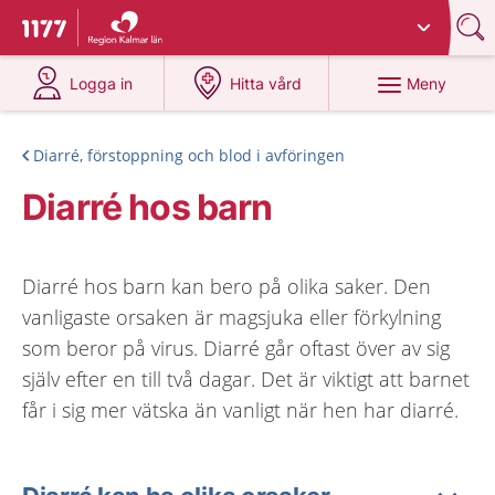
Du har valt region
Kalmar län
.
Till startsidan för 1177
på 1177.se
på 1177.se
Meny
Logga in
Hitta vård
Diarré, förstoppning och blod i avföringen
Diarré hos barn
Diarré hos barn kan bero på olika saker. Den
vanligaste orsaken är magsjuka eller förkylning
som beror på virus. Diarré går oftast över av sig
själv efter en till två dagar. Det är viktigt att barnet
får i sig mer vätska än vanligt när hen har diarré.