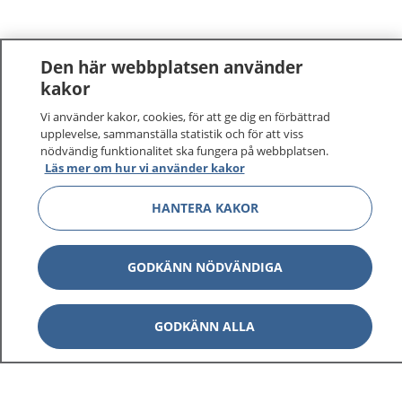
Den här webbplatsen använder
kakor
Vi använder kakor, cookies, för att ge dig en förbättrad
1177
–
tryggt om din hälsa och vård
upplevelse, sammanställa statistik och för att viss
nödvändig funktionalitet ska fungera på webbplatsen.
På 1177.se får du råd om hälsa och information om
Läs mer om hur vi använder kakor
sjukdomar och vilka mottagningar du kan kontakta.
HANTERA KAKOR
Logga in för att läsa din journal och göra dina
vårdärenden. Ring telefonnummer 1177 för
sjukvårdsrådgivning dygnet runt.
GODKÄNN NÖDVÄNDIGA
1177 ger dig råd när du vill må bättre.
GODKÄNN ALLA
Visa inn
1177 på flera språk