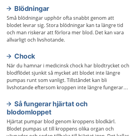
lungräddning brukar förkortas HLR.
Blödningar
Små blödningar upphör ofta snabbt genom att
blodet levrar sig. Stora blödningar kan ta längre tid
och man riskerar att förlora mer blod. Det kan vara
allvarligt och livshotande.
Chock
När du hamnar i medicinsk chock har blodtrycket och
blodflödet sjunkit så mycket att blodet inte längre
pumpas runt som vanligt. Tillståndet kan bli
livshotande eftersom kroppen inte längre fungerar
som den brukar.
Så fungerar hjärtat och
blodomloppet
Hjärtat pumpar blod genom kroppens blodkärl.
Blodet pumpas ut till kroppens olika organ och
vävnader och sedan tillbaka till hjärtat igen. Det kallas