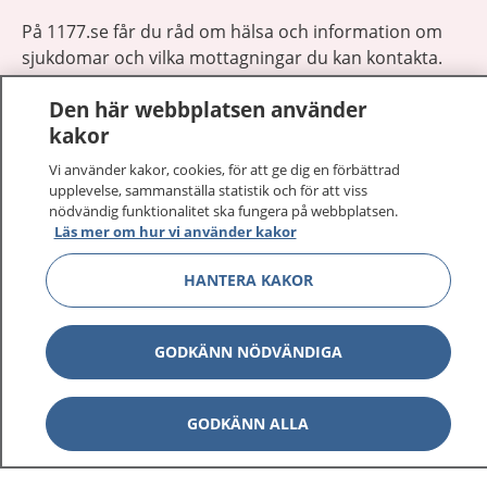
På 1177.se får du råd om hälsa och information om
sjukdomar och vilka mottagningar du kan kontakta.
Logga in för att läsa din journal och göra dina
Den här webbplatsen använder
vårdärenden. Ring telefonnummer 1177 för
kakor
sjukvårdsrådgivning dygnet runt.
1177 ger dig råd när du vill må bättre.
Vi använder kakor, cookies, för att ge dig en förbättrad
upplevelse, sammanställa statistik och för att viss
nödvändig funktionalitet ska fungera på webbplatsen.
Läs mer om hur vi använder kakor
HANTERA KAKOR
Visa inn
1177 på flera språk
GODKÄNN NÖDVÄNDIGA
Visa inn
Om 1177
Visa inn
GODKÄNN ALLA
Kontakt