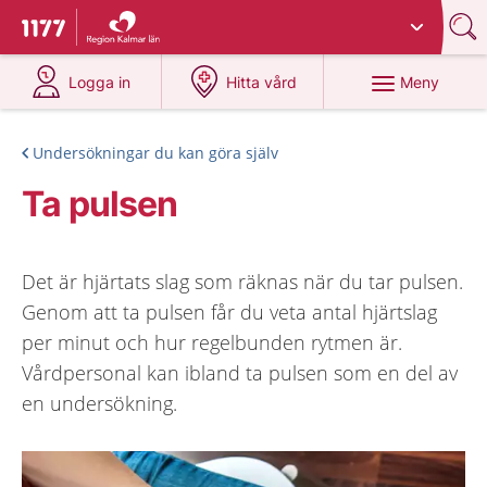
Du har valt region
Kalmar län
.
Till startsidan för 1177
på 1177.se
på 1177.se
Meny
Logga in
Hitta vård
Undersökningar du kan göra själv
Ta pulsen
Det är hjärtats slag som räknas när du tar pulsen.
Genom att ta pulsen får du veta antal hjärtslag
per minut och hur regelbunden rytmen är.
Vårdpersonal kan ibland ta pulsen som en del av
en undersökning.