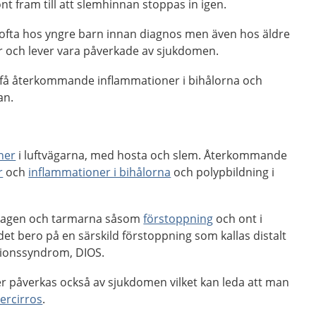
nt fram till att slemhinnan stoppas in igen.
ofta hos yngre barn innan diagnos men även hos äldre
r och lever vara påverkade av sjukdomen.
n få återkommande inflammationer i bihålorna och
an.
ner
i luftvägarna, med hosta och slem. Återkommande
r
och
inflammationer i bihålorna
och polypbildning i
 magen och tarmarna såsom
förstoppning
och ont i
et bero på en särskild förstoppning som kallas distalt
ktionssyndrom, DIOS.
er påverkas också av sjukdomen vilket kan leda att man
vercirros
.