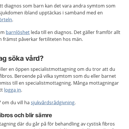
ått diagnos som barn kan det vara andra symtom som
an sjukdomen ibland upptäckas i samband med en
örteln
.
 om
barnlöshet
leda till en diagnos. Det gäller framför allt
 främst påverkar fertiliteten hos män.
jag söka vård?
ller en öppen specialistmottagning om du tror att du
sk fibros. Beroende på vilka symtom som du eller barnet
emiss till en specialistmottagning. Många mottagningar
tt
logga in
.
 om du vill ha
sjukvårdsrådgivning
.
ibros och blir sämre
gning där du går på för behandling av cystisk fibros