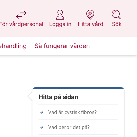
på 1177.se
på 1177.se
på 1177.se
på 1177.se
För vårdpersonal
Logga in
Hitta vård
Sök
ehandling
Så fungerar vården
Hitta på sidan
Vad är cystisk fibros?
Vad beror det på?