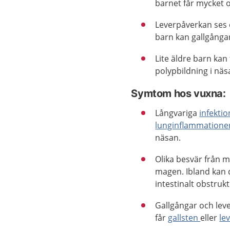
barnet får mycket o
Leverpåverkan ses 
barn kan gallgånga
Lite äldre barn ka
polypbildning i näs
Symtom hos vuxna:
Långvariga
infektio
lunginflammatione
näsan.
Olika besvär från
magen. Ibland kan d
intestinalt obstru
Gallgångar och lev
får
gallsten
eller
le