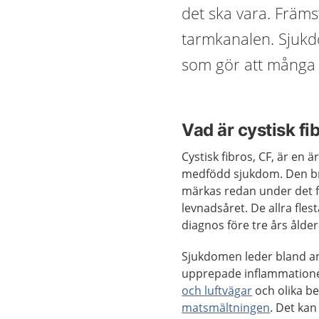
det ska vara. Främ
tarmkanalen. Sjukd
som gör att många 
Vad är cystisk fi
Cystisk fibros, CF, är en är
medfödd sjukdom. Den b
märkas redan under det 
levnadsåret. De allra flest
diagnos före tre års ålder
Sjukdomen leder bland ann
upprepade inflammatione
och luftvägar
och olika b
matsmältningen
. Det kan 