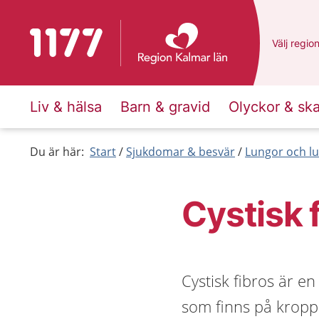
Till startsidan för 1177
Du har va
Välj
en an
regio
Liv & hälsa
Barn & gravid
Olyckor & sk
Du är här:
Start
Sjukdomar & besvär
Lungor och lu
Cystisk 
Cystisk fibros är e
som finns på kropp