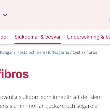
lt region
nan
n
Kalmar län
.
ador
Sjukdomar & besvär
Undersökning & b
ftvägar
Hosta och slem i luftvägarna
Cystisk fibros
fibros
n ovanlig sjukdom som innebär att det slem
ens slemhinnor är tjockare och segare än