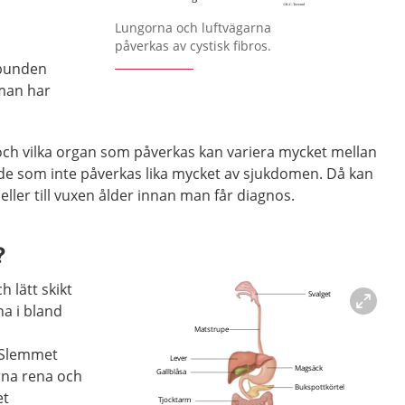
Lungorna och luftvägarna
påverkas av cystisk fibros.
elbunden
man har
och vilka organ som påverkas kan variera mycket mellan
 de som inte påverkas lika mycket av sjukdomen. Då kan
 eller till vuxen ålder innan man får diagnos.
?
h lätt skikt
a i bland
 Slemmet
orna rena och
et