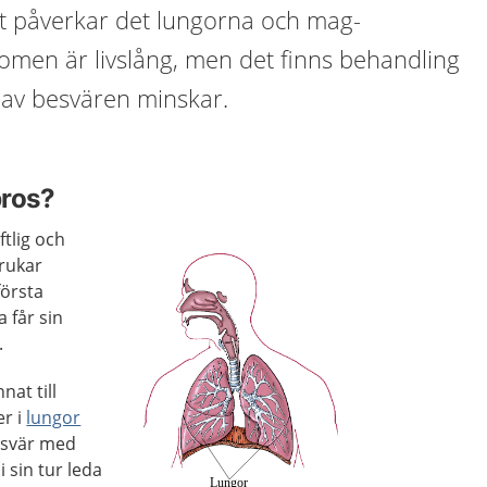
st påverkar det lungorna och mag-
omen är livslång, men det finns behandling
av besvären minskar.
bros?
ftlig och
rukar
första
a får sin
.
at till
r i
lungor
esvär med
i sin tur leda