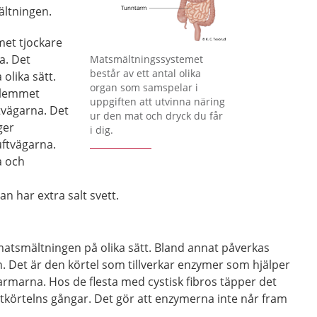
ältningen.
met tjockare
Förstora bilden
a. Det
Matsmältningssystemet
består av ett antal olika
olika sätt.
organ som samspelar i
 slemmet
uppgiften att utvinna näring
ftvägarna. Det
ur den mat och dryck du får
ger
i dig.
uftvägarna.
a och
n har extra salt svett.
tsmältningen på olika sätt. Bland annat påverkas
. Det är den körtel som tillverkar enzymer som hjälper
 tarmarna. Hos de flesta med cystisk fibros täpper det
tkörtelns gångar. Det gör att enzymerna inte når fram