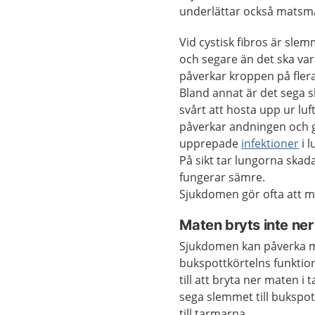
underlättar också matsm
Vid cystisk fibros är slem
och segare än det ska var
påverkar kroppen på flera 
Bland annat är det sega
svårt att hosta upp ur lu
påverkar andningen och 
upprepade
infektioner
i l
På sikt tar lungorna skad
fungerar sämre.
Sjukdomen gör ofta att ma
Maten bryts inte ner
Sjukdomen kan påverka ma
bukspottkörtelns funktion
till att bryta ner maten i
sega slemmet till bukspot
till tarmarna.