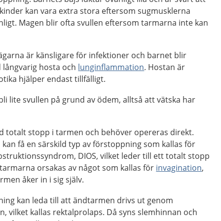
 kinder kan vara extra stora eftersom sugmusklerna
ligt. Magen blir ofta svullen eftersom tarmarna inte kan
garna är känsligare för infektioner och barnet blir
d långvarig hosta och
lunginflammation
. Hostan är
ika hjälper endast tillfälligt.
li lite svullen på grund av ödem, alltså att vätska har
d totalt stopp i tarmen och behöver opereras direkt.
n kan få en särskild typ av förstoppning som kallas för
obstruktionssyndrom, DIOS, vilket leder till ett totalt stopp
i tarmarna orsakas av något som kallas för
invagination
,
rmen åker in i sig själv.
ing kan leda till att ändtarmen drivs ut genom
 vilket kallas rektalprolaps. Då syns slemhinnan och