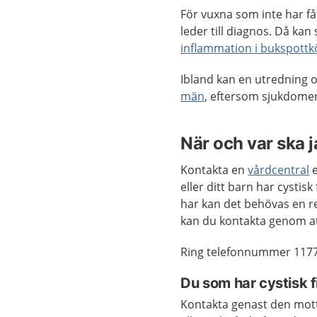
För vuxna som inte har f
leder till diagnos. Då k
inflammation i bukspottk
Ibland kan en utredning
män
, eftersom sjukdomen
När och var ska 
Kontakta en
vårdcentral
e
eller ditt barn har cysti
har kan det behövas en r
kan du kontakta genom a
Ring telefonnummer 1177
Du som har cystisk f
Kontakta genast den motta