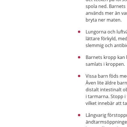
spola ned. Barnets
används mer än van
bryta ner maten.
Lungorna och luftvä
lättare förkyld, me
slemmig och antibiot
Barnets kropp kan b
samlats i kroppen.
Vissa barn föds me
Även lite äldre bar
distalt intestinalt 
i tarmarna. Stopp 
vilket innebär att ta
Långvarig förstoppn
ändtarmsöppningen,