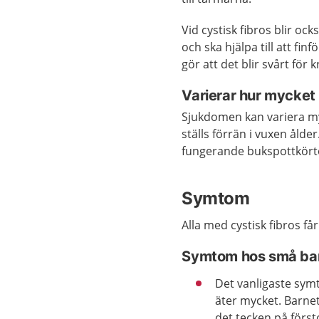
Vid cystisk fibros blir ock
och ska hjälpa till att fi
gör att det blir svårt för
Varierar hur mycke
Sjukdomen kan variera myc
ställs förrän i vuxen ålde
fungerande bukspottkörte
Symtom
Alla med cystisk fibros få
Symtom hos små ba
Det vanligaste symt
äter mycket. Barnet
det tecken på försto