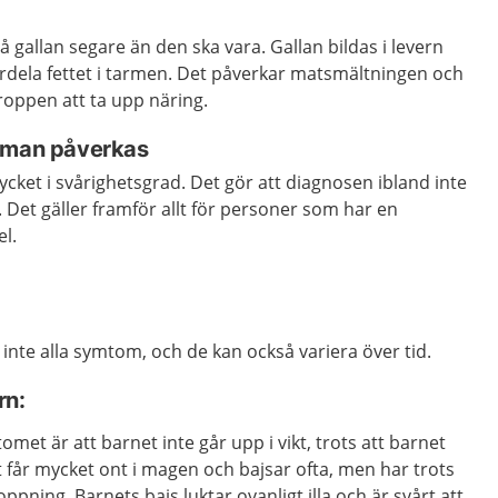
så gallan segare än den ska vara. Gallan bildas i levern
nfördela fettet i tarmen. Det påverkar matsmältningen och
 kroppen att ta upp näring.
t man påverkas
ket i svårighetsgrad. Det gör att diagnosen ibland inte
r. Det gäller framför allt för personer som har en
l.
r inte alla symtom, och de kan också variera över tid.
rn:
omet är att barnet inte går upp i vikt, trots att barnet
 får mycket ont i magen och bajsar ofta, men har trots
ppning. Barnets bajs luktar ovanligt illa och är svårt att