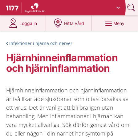
Du har valt region
Kalmar län
.
Till startsidan för 1177
på 1177.se
på 1177.se
Meny
Logga in
Hitta vård
Infektioner i hjärna och nerver
Hjärnhinneinflammation
och hjärninflammation
Hjärnhinneinflammation och hjärninflammation
är två likartade sjukdomar som oftast orsakas av
ett virus. Det är vanligt att bli bra igen utan
behandling. Men inflammationer i hjärnan kan
vara mycket allvarliga. Sök därför genast vård om
du eller någon i din närhet har symtom på