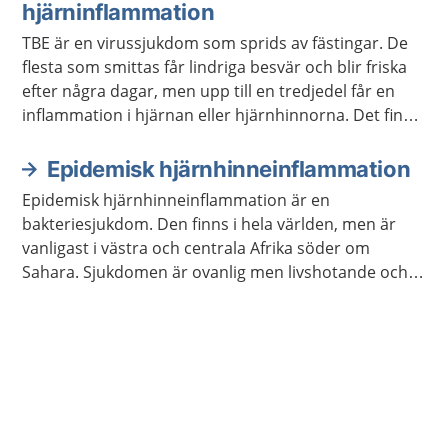
hjärninflammation
TBE är en virussjukdom som sprids av fästingar. De
flesta som smittas får lindriga besvär och blir friska
efter några dagar, men upp till en tredjedel får en
inflammation i hjärnan eller hjärnhinnorna. Det finns
vaccin mot TBE.
Epidemisk hjärnhinneinflammation
Epidemisk hjärnhinneinflammation är en
bakteriesjukdom. Den finns i hela världen, men är
vanligast i västra och centrala Afrika söder om
Sahara. Sjukdomen är ovanlig men livshotande och
kan dessutom ge bestående besvär.