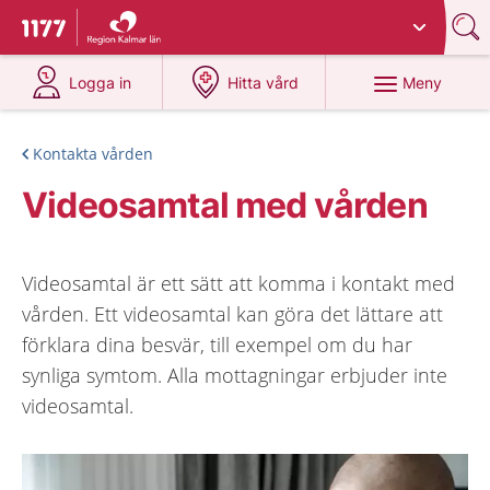
Du har valt region
Kalmar län
.
Till startsidan för 1177
på 1177.se
på 1177.se
Meny
Logga in
Hitta vård
Kontakta vården
Videosamtal med vården
Videosamtal är ett sätt att komma i kontakt med
vården. Ett videosamtal kan göra det lättare att
förklara dina besvär, till exempel om du har
synliga symtom. Alla mottagningar erbjuder inte
videosamtal.