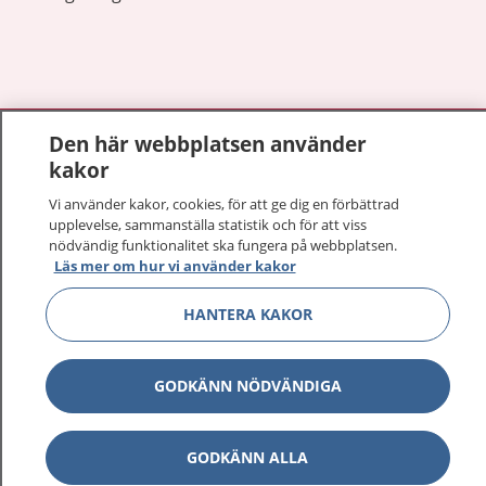
Visa inn
1177 på flera språk
Den här webbplatsen använder
kakor
Visa inn
Om 1177
Vi använder kakor, cookies, för att ge dig en förbättrad
upplevelse, sammanställa statistik och för att viss
Visa inn
nödvändig funktionalitet ska fungera på webbplatsen.
Kontakt
Läs mer om hur vi använder kakor
HANTERA KAKOR
Behandling av personuppgifter
GODKÄNN NÖDVÄNDIGA
Hantering av kakor
Inställningar för kakor
GODKÄNN ALLA