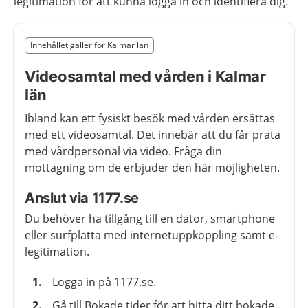
legitimation för att kunna logga in och identifiera dig.
Slut på det regionala tillägget från region Kalmar län
Innehållet gäller för Kalmar län
Nedan innehåll gäller region Kalmar län
Videosamtal med vården i Kalmar
län
Ibland kan ett fysiskt besök med vården ersättas
med ett videosamtal. Det innebär att du får prata
med vårdpersonal via video. Fråga din
mottagning om de erbjuder den här möjligheten.
Anslut via 1177.se
Du behöver ha tillgång till en dator, smartphone
eller surfplatta med internetuppkoppling samt e-
legitimation.
Logga in på 1177.se.
Gå till Bokade tider för att hitta ditt bokade