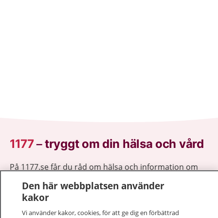
1177
–
tryggt om din hälsa och vård
På 1177.se får du råd om hälsa och information om
sjukdomar och vilka mottagningar du kan kontakta.
Den här webbplatsen använder
Logga in för att läsa din journal och göra dina
kakor
vårdärenden. Ring telefonnummer 1177 för
sjukvårdsrådgivning dygnet runt.
Vi använder kakor, cookies, för att ge dig en förbättrad