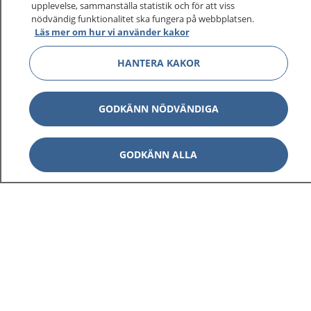
upplevelse, sammanställa statistik och för att viss
1177 ger dig råd när du vill må bättre.
nödvändig funktionalitet ska fungera på webbplatsen.
Läs mer om hur vi använder kakor
HANTERA KAKOR
Visa inn
1177 på flera språk
GODKÄNN NÖDVÄNDIGA
Visa inn
Om 1177
GODKÄNN ALLA
Visa inn
Kontakt
Behandling av personuppgifter
Hantering av kakor
Inställningar för kakor