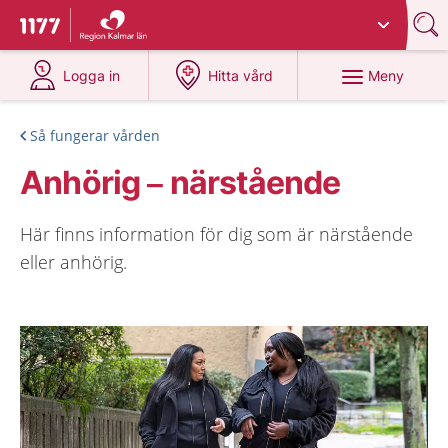
Du har valt region
Kalmar län
.
Till startsidan för 1177
på 1177.se
på 1177.se
Meny
Logga in
Hitta vård
Så fungerar vården
Anhörig – närstående
Här finns information för dig som är närstående
eller anhörig.