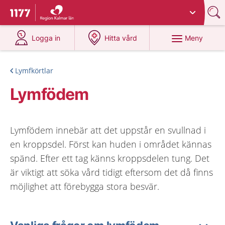
Du har valt region
Kalmar län
.
Till startsidan för 1177
på 1177.se
på 1177.se
Meny
Logga in
Hitta vård
Lymfkörtlar
Lymfödem
Lymfödem innebär att det uppstår en svullnad i
en kroppsdel. Först kan huden i området kännas
spänd. Efter ett tag känns kroppsdelen tung. Det
är viktigt att söka vård tidigt eftersom det då finns
möjlighet att förebygga stora besvär.