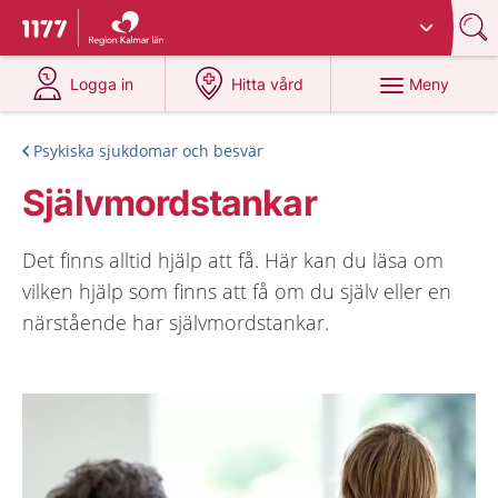
Du har valt region
Kalmar län
.
Till startsidan för 1177
på 1177.se
på 1177.se
Meny
Logga in
Hitta vård
Psykiska sjukdomar och besvär
Självmordstankar
Det finns alltid hjälp att få. Här kan du läsa om
vilken hjälp som finns att få om du själv eller en
närstående har självmordstankar.