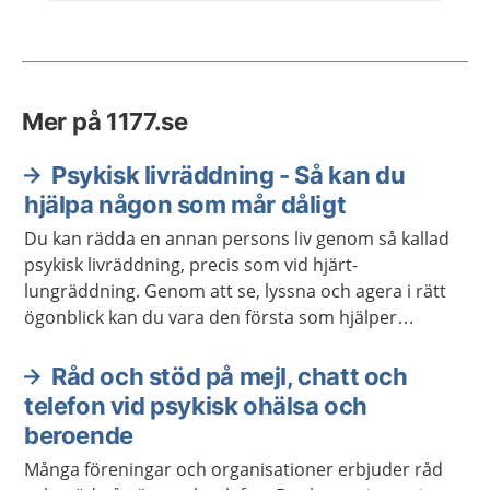
Mer på 1177.se
Psykisk livräddning - Så kan du
hjälpa någon som mår dåligt
Du kan rädda en annan persons liv genom så kallad
psykisk livräddning, precis som vid hjärt-
lungräddning. Genom att se, lyssna och agera i rätt
ögonblick kan du vara den första som hjälper
personen att söka hjälp. Du behöver inte vara
utbildad för att göra skillnad.
Råd och stöd på mejl, chatt och
telefon vid psykisk ohälsa och
beroende
Många föreningar och organisationer erbjuder råd