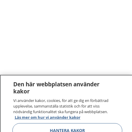
Den här webbplatsen använder
1177
–
tryggt om din hälsa och vård
kakor
Vi använder kakor, cookies, för att ge dig en förbättrad
På 1177.se får du råd om hälsa och information om
upplevelse, sammanställa statistik och för att viss
sjukdomar och vilka mottagningar du kan kontakta.
nödvändig funktionalitet ska fungera på webbplatsen.
Läs mer om hur vi använder kakor
Logga in för att läsa din journal och göra dina
vårdärenden. Ring telefonnummer 1177 för
HANTERA KAKOR