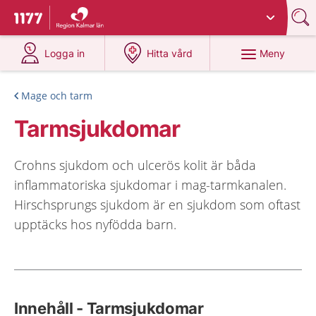
Du har valt region
Kalmar län
.
Till startsidan för 1177
på 1177.se
på 1177.se
Meny
Logga in
Hitta vård
Mage och tarm
Tarmsjukdomar
Crohns sjukdom och ulcerös kolit är båda
inflammatoriska sjukdomar i mag-tarmkanalen.
Hirschsprungs sjukdom är en sjukdom som oftast
upptäcks hos nyfödda barn.
Innehåll - Tarmsjukdomar