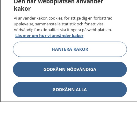
Den här webbplatsen använder
kakor
Vi använder kakor, cookies, för att ge dig en förbättrad
upplevelse, sammanställa statistik och för att viss
1177
–
tryggt om din hälsa och vård
nödvändig funktionalitet ska fungera på webbplatsen.
Läs mer om hur vi använder kakor
På 1177.se får du råd om hälsa och information om
sjukdomar och vilka mottagningar du kan kontakta.
HANTERA KAKOR
Logga in för att läsa din journal och göra dina
vårdärenden. Ring telefonnummer 1177 för
sjukvårdsrådgivning dygnet runt.
GODKÄNN NÖDVÄNDIGA
1177 ger dig råd när du vill må bättre.
GODKÄNN ALLA
Visa inn
1177 på flera språk
Visa inn
Om 1177