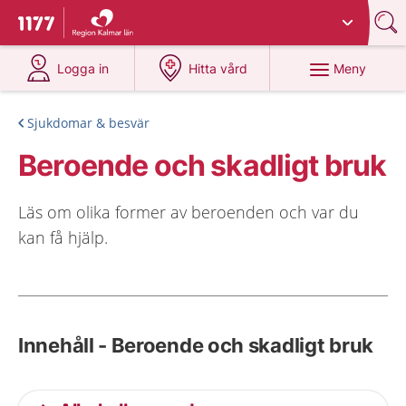
Du har valt region
Kalmar län
.
Till startsidan för 1177
på 1177.se
på 1177.se
Meny
Logga in
Hitta vård
Sjukdomar & besvär
Beroende och skadligt bruk
Läs om olika former av beroenden och var du
kan få hjälp.
Innehåll - Beroende och skadligt bruk