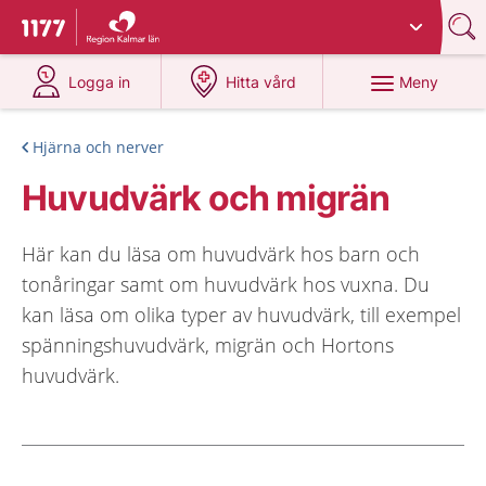
Du har valt region
Kalmar län
.
Till startsidan för 1177
på 1177.se
på 1177.se
Meny
Logga in
Hitta vård
Hjärna och nerver
Huvudvärk och migrän
Här kan du läsa om huvudvärk hos barn och
tonåringar samt om huvudvärk hos vuxna. Du
kan läsa om olika typer av huvudvärk, till exempel
spänningshuvudvärk, migrän och Hortons
huvudvärk.