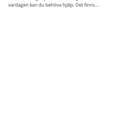
vardagen kan du behöva hjälp. Det finns
behandling som fungerar. Det finns också mycket
du kan göra själv för att sova bättre.