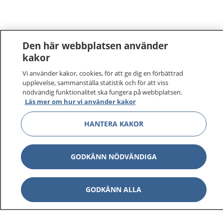
Den här webbplatsen använder
kakor
Vi använder kakor, cookies, för att ge dig en förbättrad
1177
–
tryggt om din hälsa och vård
upplevelse, sammanställa statistik och för att viss
nödvändig funktionalitet ska fungera på webbplatsen.
På 1177.se får du råd om hälsa och information om
Läs mer om hur vi använder kakor
sjukdomar och vilka mottagningar du kan kontakta.
HANTERA KAKOR
Logga in för att läsa din journal och göra dina
vårdärenden. Ring telefonnummer 1177 för
sjukvårdsrådgivning dygnet runt.
GODKÄNN NÖDVÄNDIGA
1177 ger dig råd när du vill må bättre.
GODKÄNN ALLA