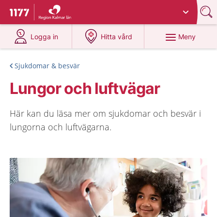
Du har valt region
Kalmar län
.
Till startsidan för 1177
på 1177.se
på 1177.se
Meny
Logga in
Hitta vård
Sjukdomar & besvär
Lungor och luftvägar
Här kan du läsa mer om sjukdomar och besvär i
lungorna och luftvägarna.