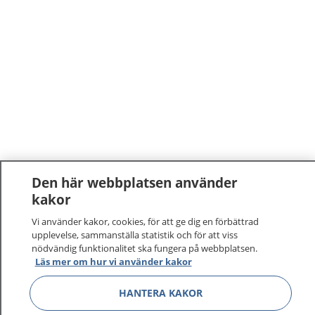
Den här webbplatsen använder
kakor
1177
–
tryggt om din hälsa och vård
Vi använder kakor, cookies, för att ge dig en förbättrad
På 1177.se får du råd om hälsa och information om
upplevelse, sammanställa statistik och för att viss
nödvändig funktionalitet ska fungera på webbplatsen.
sjukdomar och vilka mottagningar du kan kontakta.
Läs mer om hur vi använder kakor
Logga in för att läsa din journal och göra dina
vårdärenden. Ring telefonnummer 1177 för
HANTERA KAKOR
sjukvårdsrådgivning dygnet runt.