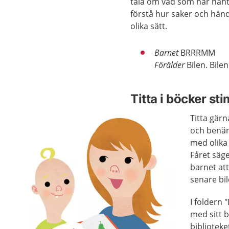
tala om vad som har hänt
förstå hur saker och hän
olika sätt.
Barnet
BRRRMM
Förälder
Bilen. Bilen
Titta i böcker st
Titta gärn
och benäm
med olika
Fåret säg
barnet at
senare bil
I foldern 
med sitt 
biblioteke