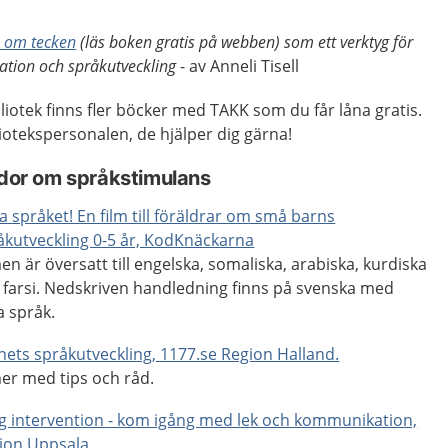
n om tecken
(läs boken gratis på webben) som ett verktyg för
tion och språkutveckling
- av Anneli Tisell
bliotek finns fler böcker med TAKK som du får låna gratis.
iotekspersonalen, de hjälper dig gärna!
or om språkstimulans
ta språket! En film till föräldrar om små barns
åkutveckling 0-5 år, KodKnäckarna
men är översatt till engelska, somaliska, arabiska, kurdiska
 farsi. Nedskriven handledning finns på svenska med
a språk.
nets språkutveckling, 1177.se Region Halland.
mer med tips och råd.
ig intervention - kom igång med lek och kommunikation,
ion Uppsala