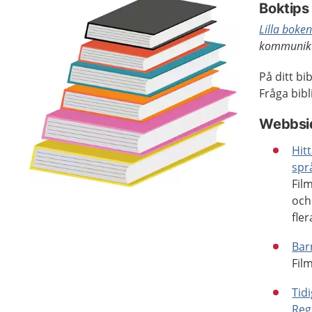
Boktips
Lilla boke
kommunika
På ditt bi
Fråga bibl
Webbsid
Hit
spr
Fil
och
fler
Bar
Fil
Tid
Reg