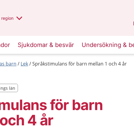
har valt region
en annan
region
Jönköpings län
.
ador
Sjukdomar & besvär
Undersökning & b
las barn
Lek
Språkstimulans för barn mellan 1 och 4 år
ings län
ings län
mulans för barn
 och 4 år