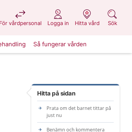
på 1177.se
på 1177.se
på 1177.se
på 1177.se
För vårdpersonal
Logga in
Hitta vård
Sök
ehandling
Så fungerar vården
Hitta på sidan
Prata om det barnet tittar på
just nu
Benämn och kommentera