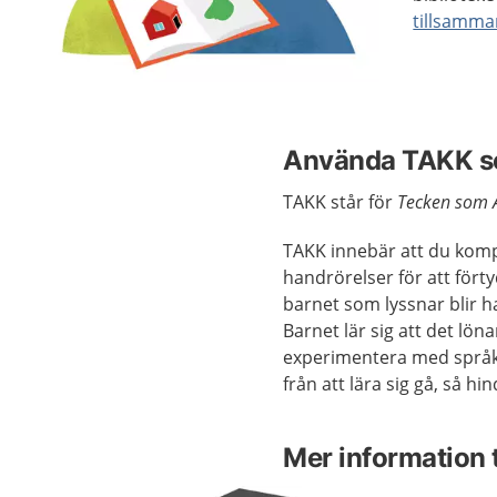
tillsamma
Använda TAKK so
TAKK står för
Tecken som 
TAKK innebär att du komp
handrörelser för att förty
barnet som lyssnar blir h
Barnet lär sig att det lö
experimentera med språke
från att lära sig gå, så h
Mer information t