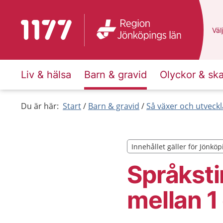
Till startsidan för 1177
Du 
Välj
Liv & hälsa
Barn & gravid
Olyckor & sk
Du är här:
Start
Barn & gravid
Så växer och utveck
Innehållet gäller för Jönköp
Innehållet gäller för Jönköp
Språksti
mellan 1