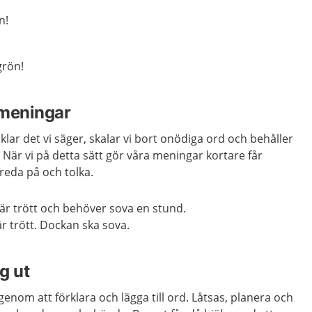
n!
grön!
 meningar
klar det vi säger, skalar vi bort onödiga ord och behåller
t. När vi på detta sätt gör våra meningar kortare får
 reda på och tolka.
är trött och behöver sova en stund.
 trött. Dockan ska sova.
g ut
enom att förklara och lägga till ord. Låtsas, planera och