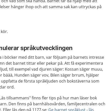
 och vad som ska hända. Barnet får då hjälp med att
delser hänger ihop och att samma sak kan uttryckas på
 kör.
imulerar språkutvecklingen
a i böcker med ditt barn, var följsam på barnets intresse
n det barnet tittar eller pekar på. Att få experimentera
 ljud, till exempel vad djuren säger: Kossan säger muuu,
er bäää, Hunden säger vov, Bilen säger brrum, hjälper
t uppfatta de första språkljuden och bokstäverna som
dar ord.
"Läs tillsammans" finns fler tips på hur man läser bok
barn. Den finns på barnhälsovården, familjecentralen och
t. Eller läs den på 1177.se:
Ge barnet språklust - läs